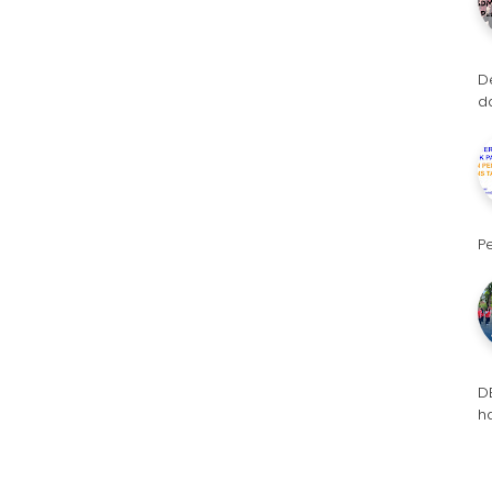
D
d
P
D
h