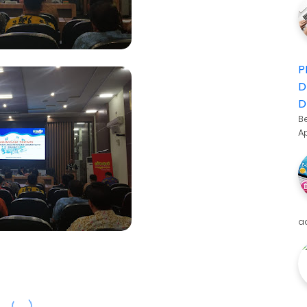
P
D
D
B
A
a