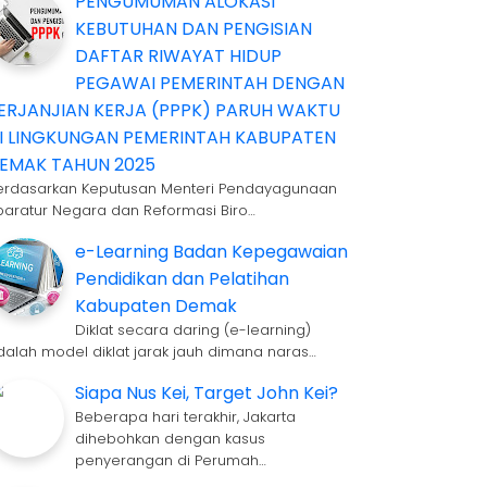
PENGUMUMAN ALOKASI
KEBUTUHAN DAN PENGISIAN
DAFTAR RIWAYAT HIDUP
PEGAWAI PEMERINTAH DENGAN
ERJANJIAN KERJA (PPPK) PARUH WAKTU
I LINGKUNGAN PEMERINTAH KABUPATEN
EMAK TAHUN 2025
erdasarkan Keputusan Menteri Pendayagunaan
paratur Negara dan Reformasi Biro…
e-Learning Badan Kepegawaian
Pendidikan dan Pelatihan
Kabupaten Demak
Diklat secara daring (e-learning)
dalah model diklat jarak jauh dimana naras…
Siapa Nus Kei, Target John Kei?
Beberapa hari terakhir, Jakarta
dihebohkan dengan kasus
penyerangan di Perumah…