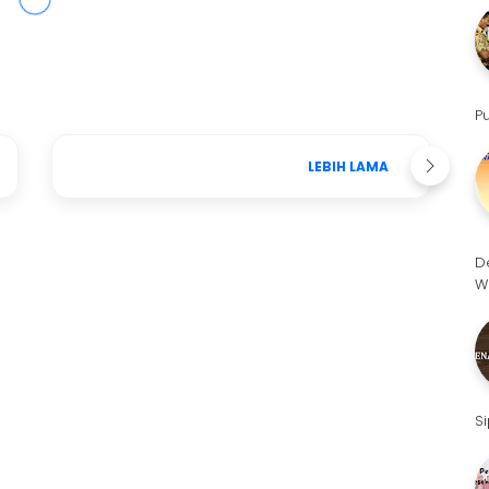
P
LEBIH LAMA
D
W
S