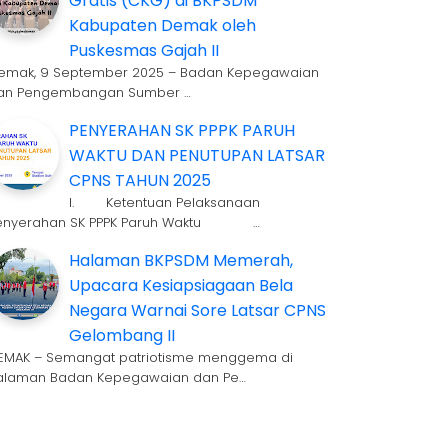
Gratis (CKG) di BKPSDM
Kabupaten Demak oleh
Puskesmas Gajah II
emak, 9 September 2025 – Badan Kepegawaian
an Pengembangan Sumber …
PENYERAHAN SK PPPK PARUH
WAKTU DAN PENUTUPAN LATSAR
CPNS TAHUN 2025
I. Ketentuan Pelaksanaan
enyerahan SK PPPK Paruh Waktu …
Halaman BKPSDM Memerah,
Upacara Kesiapsiagaan Bela
Negara Warnai Sore Latsar CPNS
Gelombang II
EMAK – Semangat patriotisme menggema di
alaman Badan Kepegawaian dan Pe…