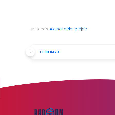
Labels
#latsar diklat prajab
LEBIH BARU