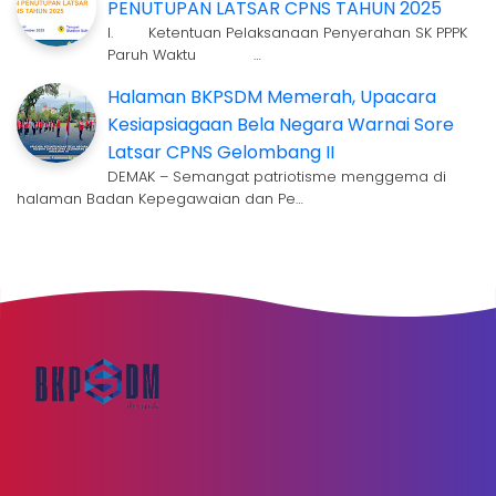
PENUTUPAN LATSAR CPNS TAHUN 2025
I. Ketentuan Pelaksanaan Penyerahan SK PPPK
Paruh Waktu …
Halaman BKPSDM Memerah, Upacara
Kesiapsiagaan Bela Negara Warnai Sore
Latsar CPNS Gelombang II
DEMAK – Semangat patriotisme menggema di
halaman Badan Kepegawaian dan Pe…