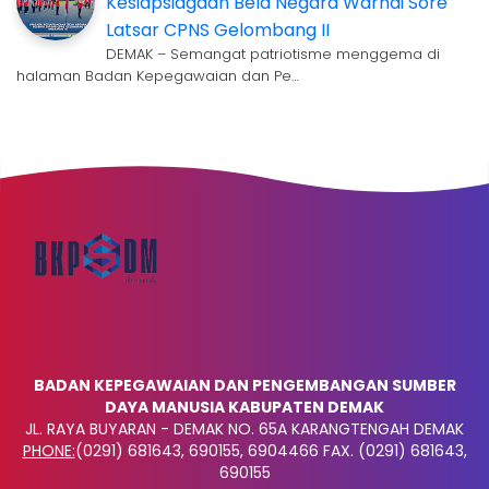
Kesiapsiagaan Bela Negara Warnai Sore
Latsar CPNS Gelombang II
DEMAK – Semangat patriotisme menggema di
halaman Badan Kepegawaian dan Pe…
BADAN KEPEGAWAIAN DAN PENGEMBANGAN SUMBER
DAYA MANUSIA KABUPATEN DEMAK
JL. RAYA BUYARAN - DEMAK NO. 65A KARANGTENGAH DEMAK
PHONE:
(0291) 681643, 690155, 6904466 FAX. (0291) 681643,
690155