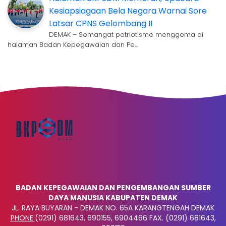
Kesiapsiagaan Bela Negara Warnai Sore
Latsar CPNS Gelombang II
DEMAK – Semangat patriotisme menggema di
halaman Badan Kepegawaian dan Pe…
BADAN KEPEGAWAIAN DAN PENGEMBANGAN SUMBER
DAYA MANUSIA KABUPATEN DEMAK
JL. RAYA BUYARAN - DEMAK NO. 65A KARANGTENGAH DEMAK
PHONE:
(0291) 681643, 690155, 6904466 FAX. (0291) 681643,