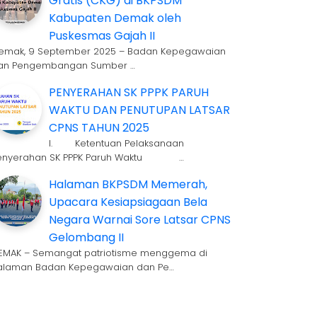
Gratis (CKG) di BKPSDM
Kabupaten Demak oleh
Puskesmas Gajah II
emak, 9 September 2025 – Badan Kepegawaian
an Pengembangan Sumber …
PENYERAHAN SK PPPK PARUH
WAKTU DAN PENUTUPAN LATSAR
CPNS TAHUN 2025
I. Ketentuan Pelaksanaan
enyerahan SK PPPK Paruh Waktu …
Halaman BKPSDM Memerah,
Upacara Kesiapsiagaan Bela
Negara Warnai Sore Latsar CPNS
Gelombang II
EMAK – Semangat patriotisme menggema di
alaman Badan Kepegawaian dan Pe…