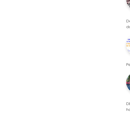
D
d
P
D
h