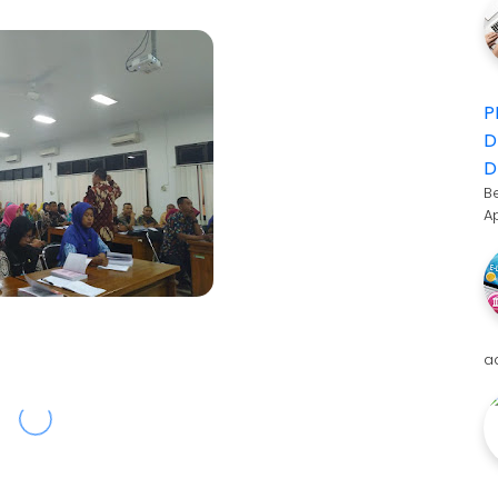
P
D
D
B
A
a