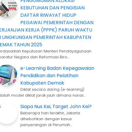
PENGUMUMAN ALOKASI
KEBUTUHAN DAN PENGISIAN
DAFTAR RIWAYAT HIDUP
PEGAWAI PEMERINTAH DENGAN
ERJANJIAN KERJA (PPPK) PARUH WAKTU
I LINGKUNGAN PEMERINTAH KABUPATEN
EMAK TAHUN 2025
erdasarkan Keputusan Menteri Pendayagunaan
paratur Negara dan Reformasi Biro…
e-Learning Badan Kepegawaian
Pendidikan dan Pelatihan
Kabupaten Demak
Diklat secara daring (e-learning)
dalah model diklat jarak jauh dimana naras…
Siapa Nus Kei, Target John Kei?
Beberapa hari terakhir, Jakarta
dihebohkan dengan kasus
penyerangan di Perumah…