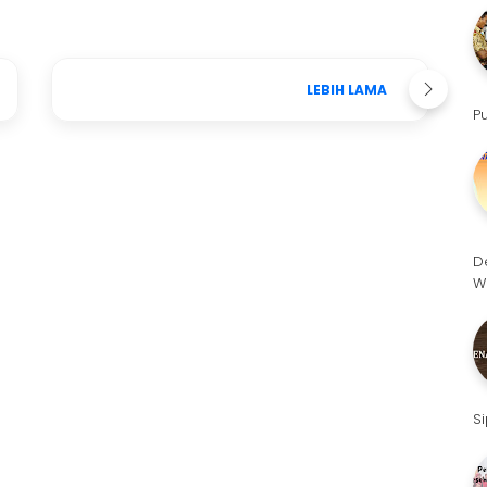
LEBIH LAMA
P
D
W
S