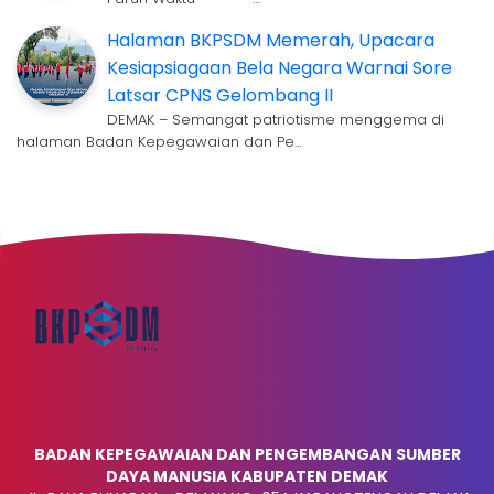
Halaman BKPSDM Memerah, Upacara
Kesiapsiagaan Bela Negara Warnai Sore
Latsar CPNS Gelombang II
DEMAK – Semangat patriotisme menggema di
halaman Badan Kepegawaian dan Pe…
BADAN KEPEGAWAIAN DAN PENGEMBANGAN SUMBER
DAYA MANUSIA KABUPATEN DEMAK