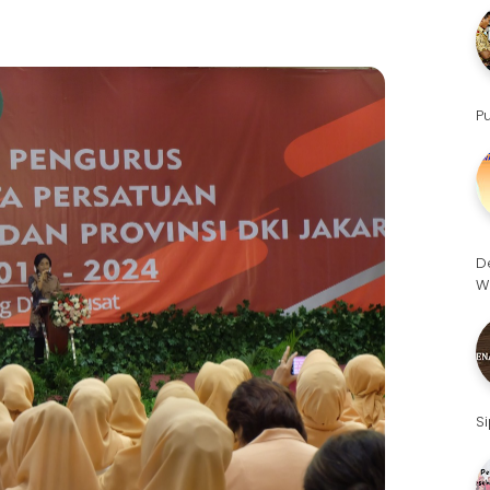
P
D
W
S