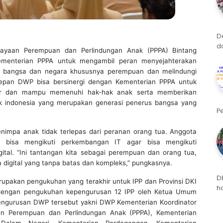
D
d
ayaan Perempuan dan Perlindungan Anak (PPPA) Bintang
menterian PPPA untuk mengambil peran menyejahterakan
n bangsa dan negara khususnya perempuan dan melindungi
epan DWP bisa bersinergi dengan Kementerian PPPA untuk
ir dan mampu memenuhi hak-hak anak serta memberikan
uk indonesia yang merupakan generasi penerus bangsa yang
P
impa anak tidak terlepas dari peranan orang tua. Anggota
 bisa mengikuti perkembangan IT agar bisa mengikuti
ital. “Ini tantangan kita sebagai perempuan dan orang tua,
 digital yang tanpa batas dan kompleks,” pungkasnya.
D
upakan pengukuhan yang terakhir untuk IPP dan Provinsi DKI
h
 dengan pengukuhan kepengurusan 12 IPP oleh Ketua Umum
pengurusan DWP tersebut yakni DWP Kementerian Koordinator
n Perempuan dan Perlindungan Anak (PPPA), Kementerian