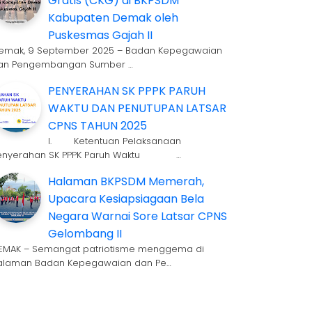
Gratis (CKG) di BKPSDM
Kabupaten Demak oleh
Puskesmas Gajah II
emak, 9 September 2025 – Badan Kepegawaian
an Pengembangan Sumber …
PENYERAHAN SK PPPK PARUH
WAKTU DAN PENUTUPAN LATSAR
CPNS TAHUN 2025
I. Ketentuan Pelaksanaan
enyerahan SK PPPK Paruh Waktu …
Halaman BKPSDM Memerah,
Upacara Kesiapsiagaan Bela
Negara Warnai Sore Latsar CPNS
Gelombang II
EMAK – Semangat patriotisme menggema di
alaman Badan Kepegawaian dan Pe…