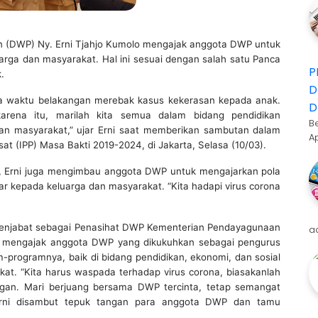
(DWP) Ny. Erni Tjahjo Kumolo mengajak anggota DWP untuk
uarga dan masyarakat. Hal ini sesuai dengan salah satu Panca
P
.
D
pa waktu belakangan merebak kasus kekerasan kepada anak.
D
karena itu, marilah kita semua dalam bidang pendidikan
B
an masyarakat,” ujar Erni saat memberikan sambutan dalam
A
 (IPP) Masa Bakti 2019-2024, di Jakarta, Selasa (10/03).
a, Erni juga mengimbau anggota DWP untuk mengajarkan pola
r kepada keluarga dan masyarakat. “Kita hadapi virus corona
 menjabat sebagai Penasihat DWP Kementerian Pendayagunaan
a
) mengajak anggota DWP yang dikukuhkan sebagai pengurus
-programnya, baik di bidang pendidikan, ekonomi, dan sosial
gkat. “Kita harus waspada terhadap virus corona, biasakanlah
gan. Mari berjuang bersama DWP tercinta, tetap semangat
 Erni disambut tepuk tangan para anggota DWP dan tamu