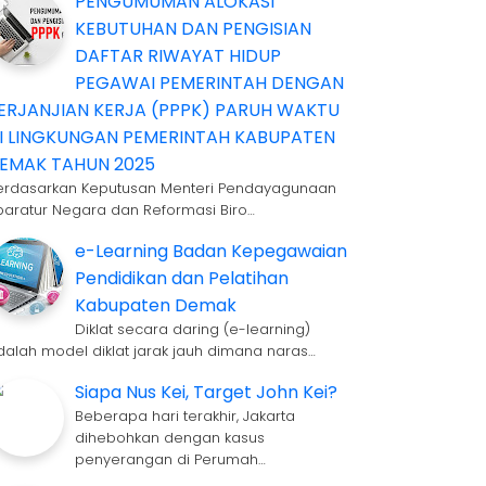
PENGUMUMAN ALOKASI
KEBUTUHAN DAN PENGISIAN
DAFTAR RIWAYAT HIDUP
PEGAWAI PEMERINTAH DENGAN
ERJANJIAN KERJA (PPPK) PARUH WAKTU
I LINGKUNGAN PEMERINTAH KABUPATEN
EMAK TAHUN 2025
erdasarkan Keputusan Menteri Pendayagunaan
paratur Negara dan Reformasi Biro…
e-Learning Badan Kepegawaian
Pendidikan dan Pelatihan
Kabupaten Demak
Diklat secara daring (e-learning)
dalah model diklat jarak jauh dimana naras…
Siapa Nus Kei, Target John Kei?
Beberapa hari terakhir, Jakarta
dihebohkan dengan kasus
penyerangan di Perumah…