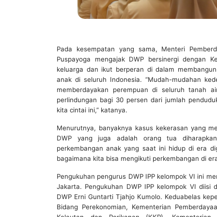
Pada kesempatan yang sama, Menteri Pemberd
Puspayoga mengajak DWP bersinergi dengan Ke
keluarga dan ikut berperan di dalam membangu
anak di seluruh Indonesia. “Mudah-mudahan ked
memberdayakan perempuan di seluruh tanah a
perlindungan bagi 30 persen dari jumlah pendud
kita cintai ini,” katanya.
Menurutnya, banyaknya kasus kekerasan yang men
DWP yang juga adalah orang tua diharapkan
perkembangan anak yang saat ini hidup di era dig
bagaimana kita bisa mengikuti perkembangan di era
Pengukuhan pengurus DWP IPP kelompok VI ini mer
Jakarta. Pengukuhan DWP IPP kelompok VI diisi
DWP Erni Guntarti Tjahjo Kumolo. Keduabelas ke
Bidang Perekonomian, Kementerian Pemberdayaa