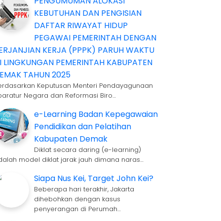
PENGUMUMAN ALOKASI
KEBUTUHAN DAN PENGISIAN
DAFTAR RIWAYAT HIDUP
PEGAWAI PEMERINTAH DENGAN
ERJANJIAN KERJA (PPPK) PARUH WAKTU
I LINGKUNGAN PEMERINTAH KABUPATEN
EMAK TAHUN 2025
erdasarkan Keputusan Menteri Pendayagunaan
paratur Negara dan Reformasi Biro…
e-Learning Badan Kepegawaian
Pendidikan dan Pelatihan
Kabupaten Demak
Diklat secara daring (e-learning)
dalah model diklat jarak jauh dimana naras…
Siapa Nus Kei, Target John Kei?
Beberapa hari terakhir, Jakarta
dihebohkan dengan kasus
penyerangan di Perumah…