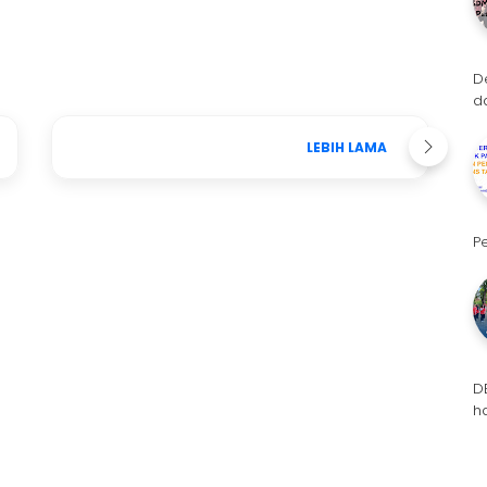
D
d
LEBIH LAMA
P
D
h