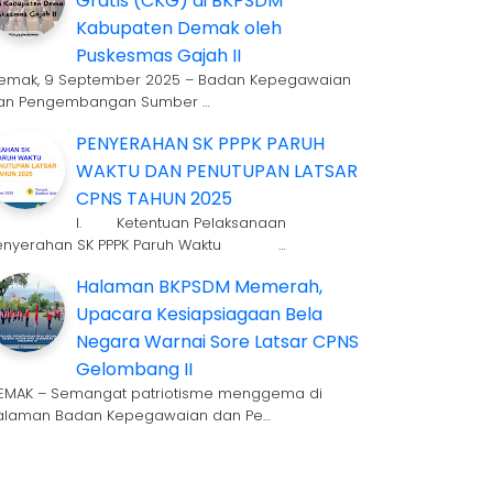
Gratis (CKG) di BKPSDM
Kabupaten Demak oleh
Puskesmas Gajah II
emak, 9 September 2025 – Badan Kepegawaian
an Pengembangan Sumber …
PENYERAHAN SK PPPK PARUH
WAKTU DAN PENUTUPAN LATSAR
CPNS TAHUN 2025
I. Ketentuan Pelaksanaan
enyerahan SK PPPK Paruh Waktu …
Halaman BKPSDM Memerah,
Upacara Kesiapsiagaan Bela
Negara Warnai Sore Latsar CPNS
Gelombang II
EMAK – Semangat patriotisme menggema di
alaman Badan Kepegawaian dan Pe…