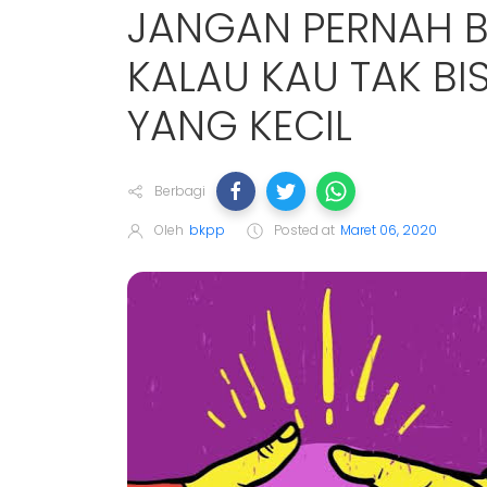
JANGAN PERNAH B
KALAU KAU TAK B
YANG KECIL
Berbagi
Oleh
bkpp
Posted at
Maret 06, 2020