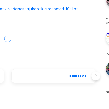
rs-kini-dapat-ajukan-klaim-covid-19-ke-
D
d
P
LEBIH LAMA
D
h