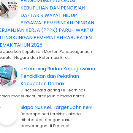
PENGUMUMAN ALOKASI
KEBUTUHAN DAN PENGISIAN
DAFTAR RIWAYAT HIDUP
PEGAWAI PEMERINTAH DENGAN
ERJANJIAN KERJA (PPPK) PARUH WAKTU
I LINGKUNGAN PEMERINTAH KABUPATEN
EMAK TAHUN 2025
erdasarkan Keputusan Menteri Pendayagunaan
paratur Negara dan Reformasi Biro…
e-Learning Badan Kepegawaian
Pendidikan dan Pelatihan
Kabupaten Demak
Diklat secara daring (e-learning)
dalah model diklat jarak jauh dimana naras…
Siapa Nus Kei, Target John Kei?
Beberapa hari terakhir, Jakarta
dihebohkan dengan kasus
penyerangan di Perumah…