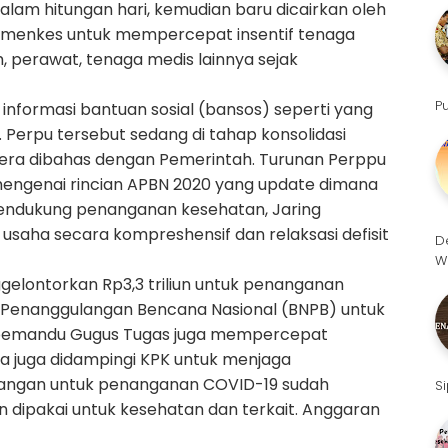
dalam hitungan hari, kemudian baru dicairkan oleh
menkes untuk mempercepat insentif tenaga
, perawat, tenaga medis lainnya sejak
P
nformasi bantuan sosial (bansos) seperti yang
Perpu tersebut sedang di tahap konsolidasi
gera dibahas dengan Pemerintah. Turunan Perppu
mengenai rincian APBN 2020 yang update dimana
 mendukung penanganan kesehatan, Jaring
a usaha secara kompreshensif dan relaksasi defisit
D
W
gelontorkan Rp3,3 triliun untuk penanganan
 Penanggulangan Bencana Nasional (BNPB) untuk
i pemandu Gugus Tugas juga mempercepat
a juga didampingi KPK untuk menjaga
euangan untuk penanganan COVID-19 sudah
S
 dipakai untuk kesehatan dan terkait. Anggaran