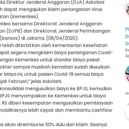
i Direktur Jenderal Anggaran (DJA) Askolani
ah dapat mengajukan klaim penanganan Virus
atan (Kemenkes).
 video bersama Direktorat Jenderal Anggaran
P
aan (DJPB) dan Direktorat Jenderal Perimbangan
D
bansos) di Jakarta, (08/04/2020).
D
 telah diterbitkan oleh Kementerian Kesehatan
B
dapat segera mengklaim biaya penanganan Covid-
A
i dengan Kemenkes untuk standar biaya paket
 dokter sampai musibah kematian sudah diusulkan
 biaya ini, untuk pasien Covid-19 semua biaya
k Februari,” jelas Askolani.
konsolidasi mengusulkan biaya ke BPJS, kemudian
a
lu BPJS menyampaikan ke Kemenkes untuk biaya
. RS diberi kesempatan mengusulkan pembiayaan
r mobilitasnya lebih cepat dan membantu cashflow
es akan direimburse 50% dulu dari klaim. Sisanya