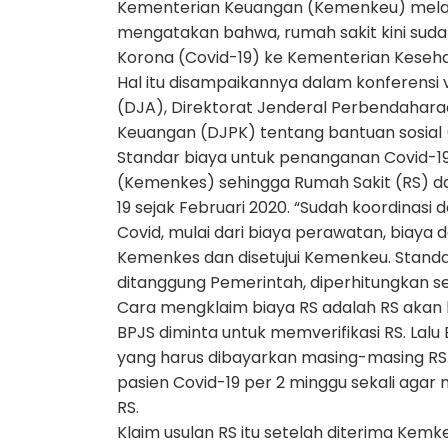
Kementerian Keuangan (Kemenkeu) melalu
mengatakan bahwa, rumah sakit kini sud
Korona (Covid-19) ke Kementerian Keseh
Hal itu disampaikannya dalam konferensi
(DJA), Direktorat Jenderal Perbendahar
Keuangan (DJPK) tentang bantuan sosial (
Standar biaya untuk penanganan Covid-19
(Kemenkes) sehingga Rumah Sakit (RS) 
19 sejak Februari 2020. “Sudah koordinas
Covid, mulai dari biaya perawatan, biaya
Kemenkes dan disetujui Kemenkeu. Standar
ditanggung Pemerintah, diperhitungkan seja
Cara mengklaim biaya RS adalah RS akan 
BPJS diminta untuk memverifikasi RS. La
yang harus dibayarkan masing-masing RS
pasien Covid-19 per 2 minggu sekali aga
RS.
Klaim usulan RS itu setelah diterima Kemk