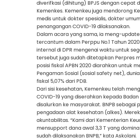
diverifkasi (dihitung) BPJS dengan cepat 
Kemenkes. Kemenkeu juga mendorong Ke
medis untuk dokter spesialis, dokter umum
penangangan COVID-19 dilaksanakan.
Dalam acara yang sama, ia meng-update i
tercantum dalam Perppu No.1 Tahun 2020. 
internal di DPR mengenai waktu untuk se
tersebut juga sudah ditetapkan Perpres 
posisi fiskal APBN 2020 diarahkan untuk
Pengaman Sosial (sosial safety net), duni
fiskal 5,07% dari PDB.
Dari sisi kesehatan, Kemenkeu telah meng
COVID-19 yang diserahkan kepada Badan
disalurkan ke masyarakat. BNPB sebaga
pengadaan alat kesehatan (alkes). Merek
akuntabilitas. “Kami dari Kementerian K
mensupport dana awal 3,3 T yang dominan
sudah dilaksanakan BNPB,” kata Askolani.