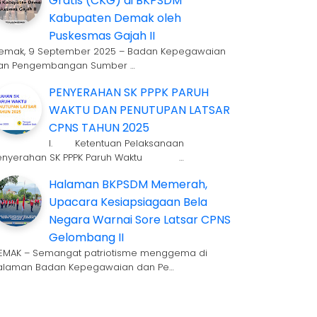
Gratis (CKG) di BKPSDM
Kabupaten Demak oleh
Puskesmas Gajah II
emak, 9 September 2025 – Badan Kepegawaian
an Pengembangan Sumber …
PENYERAHAN SK PPPK PARUH
WAKTU DAN PENUTUPAN LATSAR
CPNS TAHUN 2025
I. Ketentuan Pelaksanaan
enyerahan SK PPPK Paruh Waktu …
Halaman BKPSDM Memerah,
Upacara Kesiapsiagaan Bela
Negara Warnai Sore Latsar CPNS
Gelombang II
EMAK – Semangat patriotisme menggema di
alaman Badan Kepegawaian dan Pe…