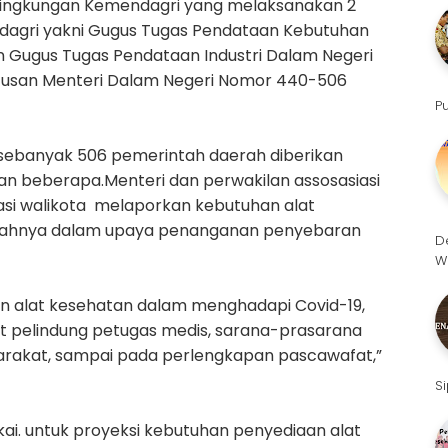
lingkungan Kemendagri yang melaksanakan 2
dagri yakni Gugus Tugas Pendataan Kebutuhan
an Gugus Tugas Pendataan Industri Dalam Negeri
utusan Menteri Dalam Negeri Nomor 440-506
P
, sebanyak 506 pemerintah daerah diberikan
 beberapa.Menteri dan perwakilan assosasiasi
siasi walikota melaporkan kebutuhan alat
ayahnya dalam upaya penanganan penyebaran
D
W
 alat kesehatan dalam menghadapi Covid-19,
alat pelindung petugas medis, sarana-prasarana
arakat, sampai pada perlengkapan pascawafat,”
S
ai. untuk proyeksi kebutuhan penyediaan alat