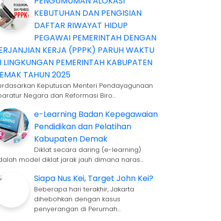
PENGUMUMAN ALOKASI
KEBUTUHAN DAN PENGISIAN
DAFTAR RIWAYAT HIDUP
PEGAWAI PEMERINTAH DENGAN
ERJANJIAN KERJA (PPPK) PARUH WAKTU
I LINGKUNGAN PEMERINTAH KABUPATEN
EMAK TAHUN 2025
erdasarkan Keputusan Menteri Pendayagunaan
paratur Negara dan Reformasi Biro…
e-Learning Badan Kepegawaian
Pendidikan dan Pelatihan
Kabupaten Demak
Diklat secara daring (e-learning)
dalah model diklat jarak jauh dimana naras…
Siapa Nus Kei, Target John Kei?
Beberapa hari terakhir, Jakarta
dihebohkan dengan kasus
penyerangan di Perumah…