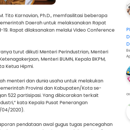
. Tito Karnavian, Ph.D., memfasilitasi beberapa
 Pemerintah Daerah untuk melaksanakan Rapat
P
19. Rapat dilaksanakan melalui Video Conference
D
D
B
nya turut diikuti Menteri Perindustrian, Menteri
A
 Ketenagakerjaan, Menteri BUMN, Kepala BKPM,
ta Ketua Hipmi.
umlah menteri dan dunia usaha untuk melakukan
Pemerintah Provinsi dan Kabupaten/Kota se-
a
n 522 partisipasi. Yang dibicarakan terkait
ustri,” kata Kepala Pusat Penerangan
7/04/2020).
 laporan pendataan awal gugus tugas pencegahan