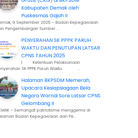
Gratis (CKG) di BKPSDM
Kabupaten Demak oleh
Puskesmas Gajah II
emak, 9 September 2025 – Badan Kepegawaian
an Pengembangan Sumber …
PENYERAHAN SK PPPK PARUH
WAKTU DAN PENUTUPAN LATSAR
CPNS TAHUN 2025
I. Ketentuan Pelaksanaan
enyerahan SK PPPK Paruh Waktu …
Halaman BKPSDM Memerah,
Upacara Kesiapsiagaan Bela
Negara Warnai Sore Latsar CPNS
Gelombang II
EMAK – Semangat patriotisme menggema di
alaman Badan Kepegawaian dan Pe…