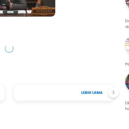
D
d
P
LEBIH LAMA
D
h