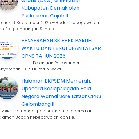
Gratis (CKG) di BKPSDM
Kabupaten Demak oleh
Puskesmas Gajah II
emak, 9 September 2025 – Badan Kepegawaian
an Pengembangan Sumber …
PENYERAHAN SK PPPK PARUH
WAKTU DAN PENUTUPAN LATSAR
CPNS TAHUN 2025
I. Ketentuan Pelaksanaan
enyerahan SK PPPK Paruh Waktu …
Halaman BKPSDM Memerah,
Upacara Kesiapsiagaan Bela
Negara Warnai Sore Latsar CPNS
Gelombang II
EMAK – Semangat patriotisme menggema di
alaman Badan Kepegawaian dan Pe…