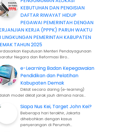
PENGUMUMAN ALOKASI
KEBUTUHAN DAN PENGISIAN
DAFTAR RIWAYAT HIDUP
PEGAWAI PEMERINTAH DENGAN
ERJANJIAN KERJA (PPPK) PARUH WAKTU
I LINGKUNGAN PEMERINTAH KABUPATEN
EMAK TAHUN 2025
erdasarkan Keputusan Menteri Pendayagunaan
paratur Negara dan Reformasi Biro…
e-Learning Badan Kepegawaian
Pendidikan dan Pelatihan
Kabupaten Demak
Diklat secara daring (e-learning)
dalah model diklat jarak jauh dimana naras…
Siapa Nus Kei, Target John Kei?
Beberapa hari terakhir, Jakarta
dihebohkan dengan kasus
penyerangan di Perumah…