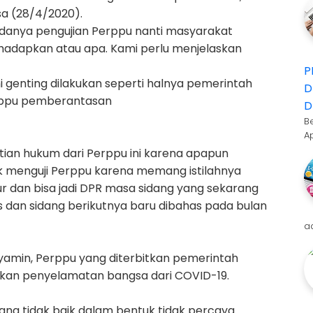
sa (28/4/2020).
adanya pengujian Perppu nanti masyarakat
adapkan atau apa. Kami perlu menjelaskan
P
i genting dilakukan seperti halnya pemerintah
D
rppu pemberantasan
D
B
A
stian hukum dari Perppu ini karena apapun
 menguji Perppu karena memang istilahnya
 dan bisa jadi DPR masa sidang yang sekarang
 dan sidang berikutnya baru dibahas pada bulan
a
amin, Perppu yang diterbitkan pemerintah
kan penyelamatan bangsa dari COVID-19.
yang tidak baik dalam bentuk tidak percaya