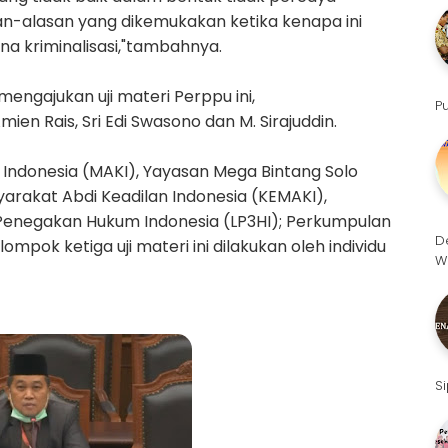
n-alasan yang dikemukakan ketika kenapa ini
na kriminalisasi,"tambahnya.
engajukan uji materi Perppu ini,
P
ien Rais, Sri Edi Swasono dan M. Sirajuddin.
 Indonesia (MAKI), Yayasan Mega Bintang Solo
arakat Abdi Keadilan Indonesia (KEMAKI),
enegakan Hukum Indonesia (LP3HI); Perkumpulan
D
mpok ketiga uji materi ini dilakukan oleh individu
W
S