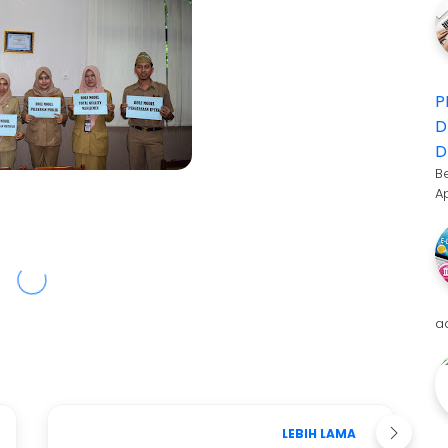
P
D
D
B
A
a
LEBIH LAMA