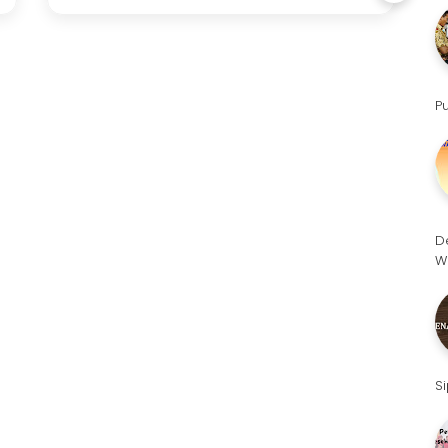
P
D
W
S