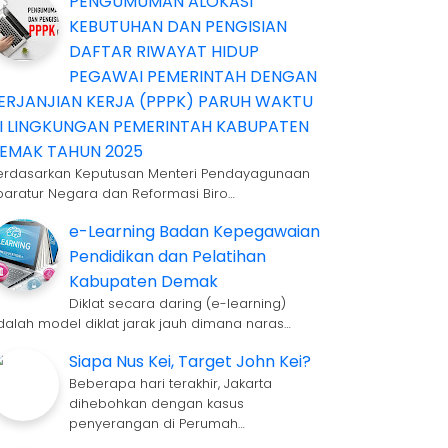
PENGUMUMAN ALOKASI
KEBUTUHAN DAN PENGISIAN
DAFTAR RIWAYAT HIDUP
PEGAWAI PEMERINTAH DENGAN
ERJANJIAN KERJA (PPPK) PARUH WAKTU
I LINGKUNGAN PEMERINTAH KABUPATEN
EMAK TAHUN 2025
erdasarkan Keputusan Menteri Pendayagunaan
paratur Negara dan Reformasi Biro…
e-Learning Badan Kepegawaian
Pendidikan dan Pelatihan
Kabupaten Demak
Diklat secara daring (e-learning)
dalah model diklat jarak jauh dimana naras…
Siapa Nus Kei, Target John Kei?
Beberapa hari terakhir, Jakarta
dihebohkan dengan kasus
penyerangan di Perumah…