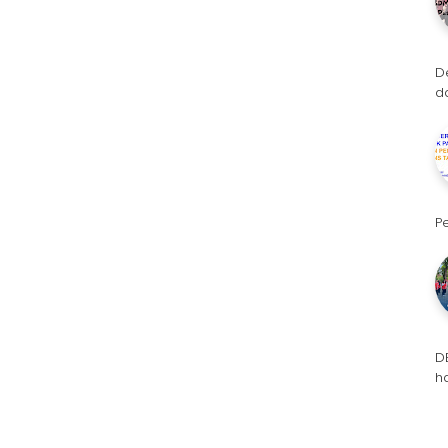
D
d
P
D
h