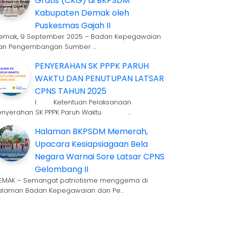
Gratis (CKG) di BKPSDM
Kabupaten Demak oleh
Puskesmas Gajah II
emak, 9 September 2025 – Badan Kepegawaian
an Pengembangan Sumber …
PENYERAHAN SK PPPK PARUH
WAKTU DAN PENUTUPAN LATSAR
CPNS TAHUN 2025
I. Ketentuan Pelaksanaan
enyerahan SK PPPK Paruh Waktu …
Halaman BKPSDM Memerah,
Upacara Kesiapsiagaan Bela
Negara Warnai Sore Latsar CPNS
Gelombang II
EMAK – Semangat patriotisme menggema di
alaman Badan Kepegawaian dan Pe…