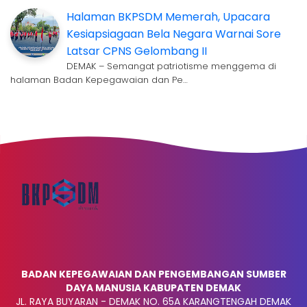
Halaman BKPSDM Memerah, Upacara
Kesiapsiagaan Bela Negara Warnai Sore
Latsar CPNS Gelombang II
DEMAK – Semangat patriotisme menggema di
halaman Badan Kepegawaian dan Pe…
BADAN KEPEGAWAIAN DAN PENGEMBANGAN SUMBER
DAYA MANUSIA KABUPATEN DEMAK
JL. RAYA BUYARAN - DEMAK NO. 65A KARANGTENGAH DEMAK