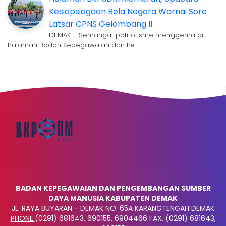
Kesiapsiagaan Bela Negara Warnai Sore
Latsar CPNS Gelombang II
DEMAK – Semangat patriotisme menggema di
halaman Badan Kepegawaian dan Pe…
BADAN KEPEGAWAIAN DAN PENGEMBANGAN SUMBER
DAYA MANUSIA KABUPATEN DEMAK
JL. RAYA BUYARAN - DEMAK NO. 65A KARANGTENGAH DEMAK
PHONE:
(0291) 681643, 690155, 6904466 FAX. (0291) 681643,