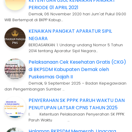
KETENTUAN USUL KENAIKAN PANGKAT
PERIODE 01 APRIL 2021
Demak, 06 November 2020 hari Jum'at Pukul 09.00
WIB Bertempat di BKPP Kabup…
KENAIKAN PANGKAT APARATUR SIPIL
NEGARA
BERDASARKAN: 1. Undang-undang Nomor 5 Tahun
2014 tentang Aparatur Sipil Negara…
Pelaksanaan Cek Kesehatan Gratis (CKG)
di BKPSDM Kabupaten Demak oleh
Puskesmas Gajah II
Demak, 9 September 2025 – Badan Kepegawaian
dan Pengembangan Sumber …
PENYERAHAN SK PPPK PARUH WAKTU DAN
PENUTUPAN LATSAR CPNS TAHUN 2025
I. Ketentuan Pelaksanaan Penyerahan SK PPPK
Paruh Waktu …
Halaman BKPSDM Memerah, Upacara