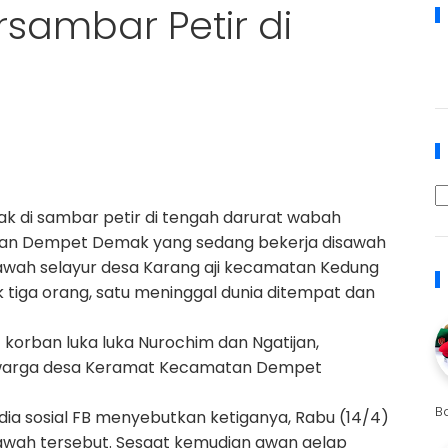
sambar Petir di
k di sambar petir di tengah darurat wabah
atan Dempet Demak yang sedang bekerja disawah
awah selayur desa Karang aji kecamatan Kedung
 tiga orang, satu meninggal dunia ditempat dan
orban luka luka Nurochim dan Ngatijan,
a warga desa Keramat Kecamatan Dempet
B
dia sosial FB menyebutkan ketiganya, Rabu (14/4)
awah tersebut. Sesaat kemudian awan gelap