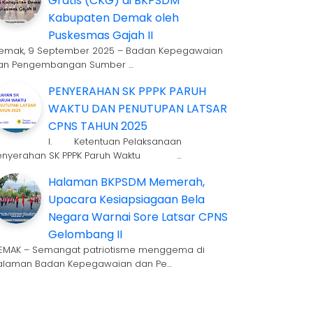
Gratis (CKG) di BKPSDM
Kabupaten Demak oleh
Puskesmas Gajah II
emak, 9 September 2025 – Badan Kepegawaian
an Pengembangan Sumber …
PENYERAHAN SK PPPK PARUH
WAKTU DAN PENUTUPAN LATSAR
CPNS TAHUN 2025
I. Ketentuan Pelaksanaan
enyerahan SK PPPK Paruh Waktu …
Halaman BKPSDM Memerah,
Upacara Kesiapsiagaan Bela
Negara Warnai Sore Latsar CPNS
Gelombang II
EMAK – Semangat patriotisme menggema di
alaman Badan Kepegawaian dan Pe…