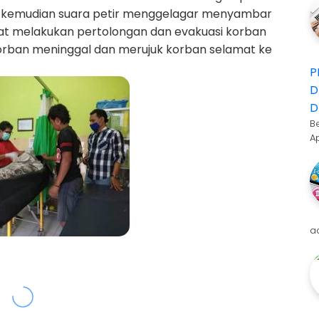
ma kemudian suara petir menggelagar menyambar
at melakukan pertolongan dan evakuasi korban
orban meninggal dan merujuk korban selamat ke
P
D
D
B
A
a