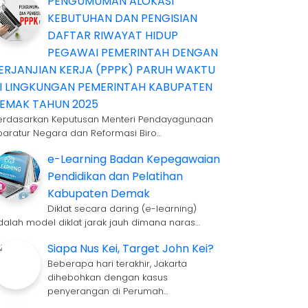
PENGUMUMAN ALOKASI
KEBUTUHAN DAN PENGISIAN
DAFTAR RIWAYAT HIDUP
PEGAWAI PEMERINTAH DENGAN
ERJANJIAN KERJA (PPPK) PARUH WAKTU
I LINGKUNGAN PEMERINTAH KABUPATEN
EMAK TAHUN 2025
erdasarkan Keputusan Menteri Pendayagunaan
paratur Negara dan Reformasi Biro…
e-Learning Badan Kepegawaian
Pendidikan dan Pelatihan
Kabupaten Demak
Diklat secara daring (e-learning)
dalah model diklat jarak jauh dimana naras…
Siapa Nus Kei, Target John Kei?
Beberapa hari terakhir, Jakarta
dihebohkan dengan kasus
penyerangan di Perumah…