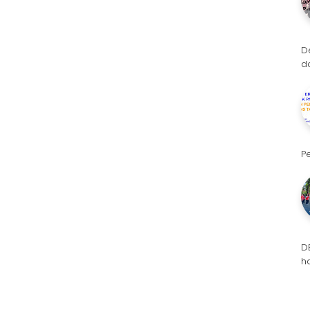
D
d
P
D
h