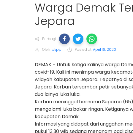
Warga Demak Ter
Jepara
Berbagi
Oleh
bkpp
Posted at
April 16, 2020
DEMAK – Untuk ketiga kalinya warga Dema
covid-19. Kali ini menimpa warga kecam
wilayah kabupaten Jepara. Tepatnya di s
Jepara. Korban tersambar petir sebanyak
dua lainya luka luka.
Korban meninggal bernama Suparno (65) k
mengalami luka bakar ringan. Ketigany
kabupaten Demak.
Informasi yang didapat dari unggahan me
pukul 13.30 wib sedang menanam padi dis