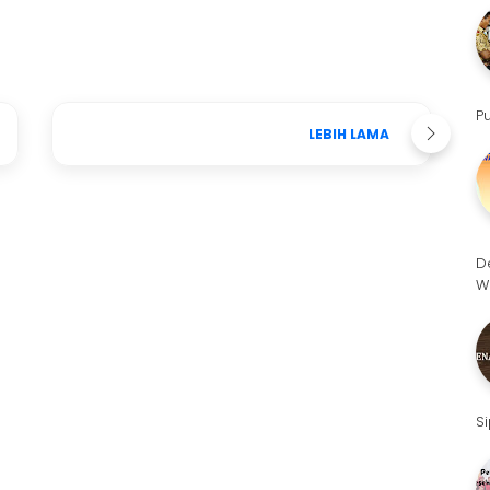
P
LEBIH LAMA
D
W
S