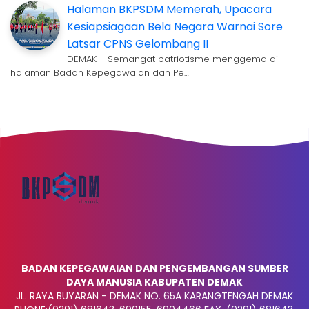
Halaman BKPSDM Memerah, Upacara
Kesiapsiagaan Bela Negara Warnai Sore
Latsar CPNS Gelombang II
DEMAK – Semangat patriotisme menggema di
halaman Badan Kepegawaian dan Pe…
BADAN KEPEGAWAIAN DAN PENGEMBANGAN SUMBER
DAYA MANUSIA KABUPATEN DEMAK
JL. RAYA BUYARAN - DEMAK NO. 65A KARANGTENGAH DEMAK