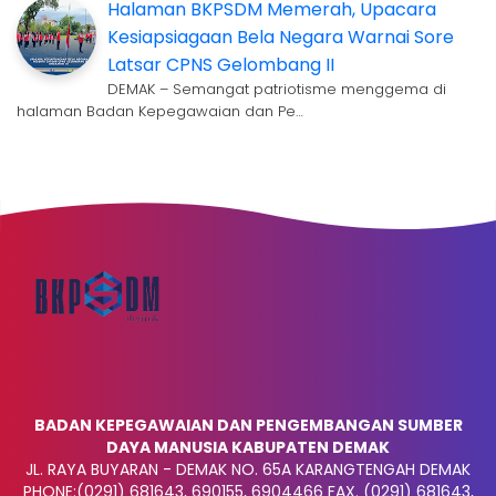
Halaman BKPSDM Memerah, Upacara
Kesiapsiagaan Bela Negara Warnai Sore
Latsar CPNS Gelombang II
DEMAK – Semangat patriotisme menggema di
halaman Badan Kepegawaian dan Pe…
BADAN KEPEGAWAIAN DAN PENGEMBANGAN SUMBER
DAYA MANUSIA KABUPATEN DEMAK
JL. RAYA BUYARAN - DEMAK NO. 65A KARANGTENGAH DEMAK
PHONE:
(0291) 681643, 690155, 6904466 FAX. (0291) 681643,