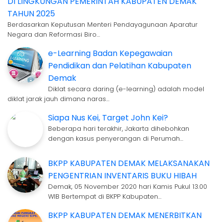
DI LINGKUNGAN PEMERINTAH KABUPATEN DEMAK
TAHUN 2025
Berdasarkan Keputusan Menteri Pendayagunaan Aparatur
Negara dan Reformasi Biro…
e-Learning Badan Kepegawaian
Pendidikan dan Pelatihan Kabupaten
Demak
Diklat secara daring (e-learning) adalah model
diklat jarak jauh dimana naras…
Siapa Nus Kei, Target John Kei?
Beberapa hari terakhir, Jakarta dihebohkan
dengan kasus penyerangan di Perumah…
BKPP KABUPATEN DEMAK MELAKSANAKAN
PENGENTRIAN INVENTARIS BUKU HIBAH
Demak, 05 November 2020 hari Kamis Pukul 13.00
WIB Bertempat di BKPP Kabupaten…
BKPP KABUPATEN DEMAK MENERBITKAN