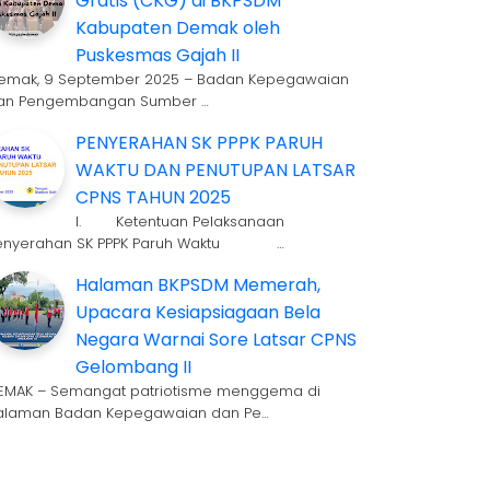
Gratis (CKG) di BKPSDM
Kabupaten Demak oleh
Puskesmas Gajah II
emak, 9 September 2025 – Badan Kepegawaian
an Pengembangan Sumber …
PENYERAHAN SK PPPK PARUH
WAKTU DAN PENUTUPAN LATSAR
CPNS TAHUN 2025
I. Ketentuan Pelaksanaan
enyerahan SK PPPK Paruh Waktu …
Halaman BKPSDM Memerah,
Upacara Kesiapsiagaan Bela
Negara Warnai Sore Latsar CPNS
Gelombang II
EMAK – Semangat patriotisme menggema di
alaman Badan Kepegawaian dan Pe…