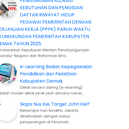
PENGUMUMAN ALOKASI
KEBUTUHAN DAN PENGISIAN
DAFTAR RIWAYAT HIDUP
PEGAWAI PEMERINTAH DENGAN
ERJANJIAN KERJA (PPPK) PARUH WAKTU
I LINGKUNGAN PEMERINTAH KABUPATEN
EMAK TAHUN 2025
erdasarkan Keputusan Menteri Pendayagunaan
paratur Negara dan Reformasi Biro…
e-Learning Badan Kepegawaian
Pendidikan dan Pelatihan
Kabupaten Demak
Diklat secara daring (e-learning)
dalah model diklat jarak jauh dimana naras…
Siapa Nus Kei, Target John Kei?
Beberapa hari terakhir, Jakarta
dihebohkan dengan kasus
penyerangan di Perumah…