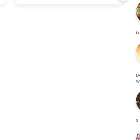
P
D
W
S