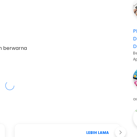
P
D
D
ih berwarna
B
A
a
LEBIH LAMA