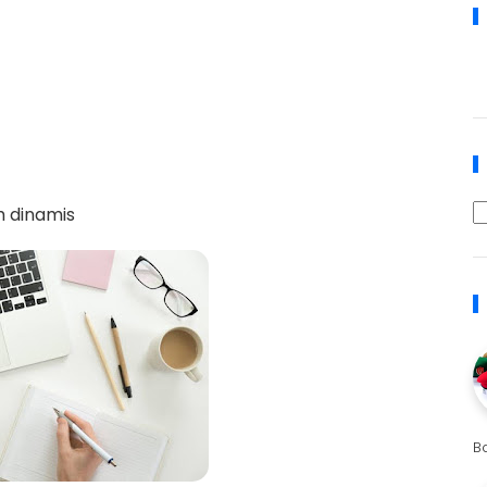
h dinamis
B