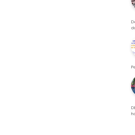
D
d
P
D
h