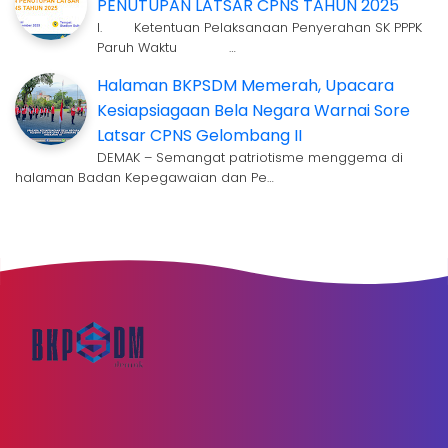
PENUTUPAN LATSAR CPNS TAHUN 2025
I. Ketentuan Pelaksanaan Penyerahan SK PPPK
Paruh Waktu …
Halaman BKPSDM Memerah, Upacara
Kesiapsiagaan Bela Negara Warnai Sore
Latsar CPNS Gelombang II
DEMAK – Semangat patriotisme menggema di
halaman Badan Kepegawaian dan Pe…