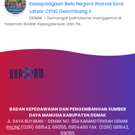
Kesiapsiagaan Bela Negara Warnai Sore
Latsar CPNS Gelombang II
DEMAK – Semangat patriotisme menggema di
halaman Badan Kepegawaian dan Pe…
BADAN KEPEGAWAIAN DAN PENGEMBANGAN SUMBER
DAYA MANUSIA KABUPATEN DEMAK
JL. RAYA BUYARAN - DEMAK NO. 65A KARANGTENGAH DEMAK
PHONE:
(0291) 681643, 690155, 6904466 FAX. (0291) 681643,
690155