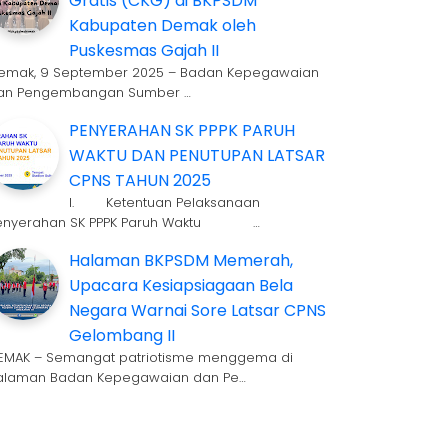
Gratis (CKG) di BKPSDM
Kabupaten Demak oleh
Puskesmas Gajah II
emak, 9 September 2025 – Badan Kepegawaian
an Pengembangan Sumber …
PENYERAHAN SK PPPK PARUH
WAKTU DAN PENUTUPAN LATSAR
CPNS TAHUN 2025
I. Ketentuan Pelaksanaan
enyerahan SK PPPK Paruh Waktu …
Halaman BKPSDM Memerah,
Upacara Kesiapsiagaan Bela
Negara Warnai Sore Latsar CPNS
Gelombang II
EMAK – Semangat patriotisme menggema di
alaman Badan Kepegawaian dan Pe…