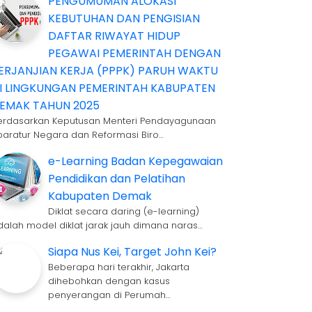
PENGUMUMAN ALOKASI
KEBUTUHAN DAN PENGISIAN
DAFTAR RIWAYAT HIDUP
PEGAWAI PEMERINTAH DENGAN
ERJANJIAN KERJA (PPPK) PARUH WAKTU
I LINGKUNGAN PEMERINTAH KABUPATEN
EMAK TAHUN 2025
erdasarkan Keputusan Menteri Pendayagunaan
paratur Negara dan Reformasi Biro…
e-Learning Badan Kepegawaian
Pendidikan dan Pelatihan
Kabupaten Demak
Diklat secara daring (e-learning)
dalah model diklat jarak jauh dimana naras…
Siapa Nus Kei, Target John Kei?
Beberapa hari terakhir, Jakarta
dihebohkan dengan kasus
penyerangan di Perumah…