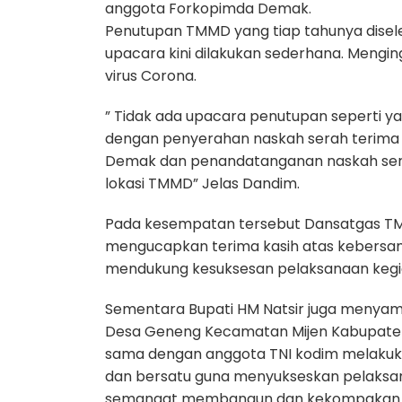
anggota Forkopimda Demak.
Penutupan TMMD yang tiap tahunya disel
upacara kini dilakukan sederhana. Menging
virus Corona.
” Tidak ada upacara penutupan seperti yan
dengan penyerahan naskah serah terima
Demak dan penandatanganan naskah serah
lokasi TMMD” Jelas Dandim.
Pada kesempatan tersebut Dansatgas TMMD
mengucapkan terima kasih atas kebersa
mendukung kesuksesan pelaksanaan kegi
Sementara Bupati HM Natsir juga menyam
Desa Geneng Kecamatan Mijen Kabupaten
sama dengan anggota TNI kodim melakuka
dan bersatu guna menyukseskan pelaksa
semangat membangun dan kekompakan yang