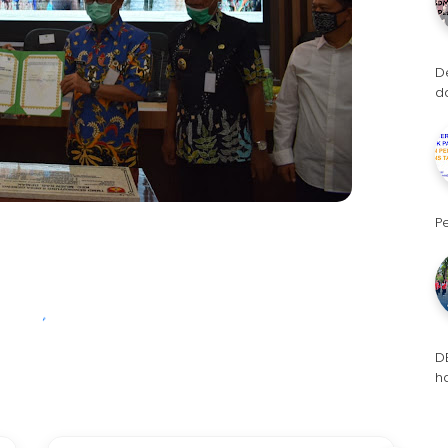
D
d
P
D
h