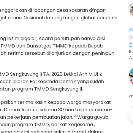
enggarakan di lapangan desa sasaran dfngan
at situasi Nasional dan lingkungan global pandemi
P
D
g lazim digelar, Acara penutupan hanya diisi
D
 TMMD dari Dansatgas TMMD kepada Bupati
B
 terima tersebut dilanjutkan dengan peninjaun
A
 Sengkuyung II TA. 2020 Letkol Arh M.Ufiz
maan jajaran Forkopimda Demak yang sudah
atan program TMMD Sengkuyung II.
a
paikan terima kasih kepada warga masyarakat
 Demak karena selama 30 hari telah bersama-
n pekerjaan pembuatan jalan. ” Warga guyub
naan program TMMD, berkat kerjasama ,
 baik ini, sehingga seluruh target dalam