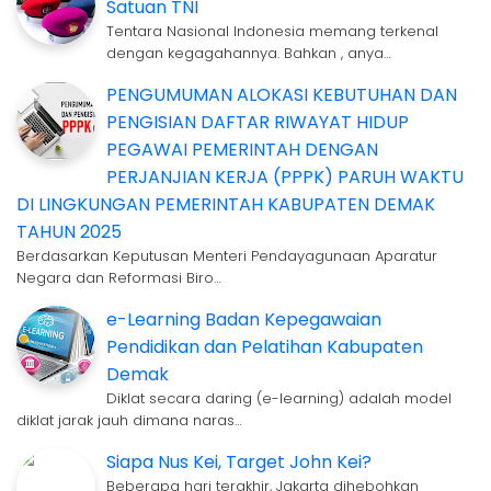
Satuan TNI
Tentara Nasional Indonesia memang terkenal
dengan kegagahannya. Bahkan , anya…
PENGUMUMAN ALOKASI KEBUTUHAN DAN
PENGISIAN DAFTAR RIWAYAT HIDUP
PEGAWAI PEMERINTAH DENGAN
PERJANJIAN KERJA (PPPK) PARUH WAKTU
DI LINGKUNGAN PEMERINTAH KABUPATEN DEMAK
TAHUN 2025
Berdasarkan Keputusan Menteri Pendayagunaan Aparatur
Negara dan Reformasi Biro…
e-Learning Badan Kepegawaian
Pendidikan dan Pelatihan Kabupaten
Demak
Diklat secara daring (e-learning) adalah model
diklat jarak jauh dimana naras…
Siapa Nus Kei, Target John Kei?
Beberapa hari terakhir, Jakarta dihebohkan