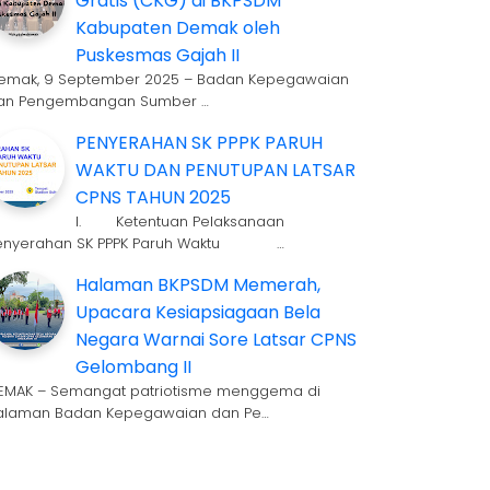
Gratis (CKG) di BKPSDM
Kabupaten Demak oleh
Puskesmas Gajah II
emak, 9 September 2025 – Badan Kepegawaian
an Pengembangan Sumber …
PENYERAHAN SK PPPK PARUH
WAKTU DAN PENUTUPAN LATSAR
CPNS TAHUN 2025
I. Ketentuan Pelaksanaan
enyerahan SK PPPK Paruh Waktu …
Halaman BKPSDM Memerah,
Upacara Kesiapsiagaan Bela
Negara Warnai Sore Latsar CPNS
Gelombang II
EMAK – Semangat patriotisme menggema di
alaman Badan Kepegawaian dan Pe…