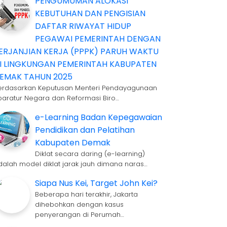
PENGUMUMAN ALOKASI
KEBUTUHAN DAN PENGISIAN
DAFTAR RIWAYAT HIDUP
PEGAWAI PEMERINTAH DENGAN
ERJANJIAN KERJA (PPPK) PARUH WAKTU
I LINGKUNGAN PEMERINTAH KABUPATEN
EMAK TAHUN 2025
erdasarkan Keputusan Menteri Pendayagunaan
paratur Negara dan Reformasi Biro…
e-Learning Badan Kepegawaian
Pendidikan dan Pelatihan
Kabupaten Demak
Diklat secara daring (e-learning)
dalah model diklat jarak jauh dimana naras…
Siapa Nus Kei, Target John Kei?
Beberapa hari terakhir, Jakarta
dihebohkan dengan kasus
penyerangan di Perumah…