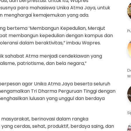
si, dan berprestasi. Untuk itu, Wapres
susnya para mahasiswa Unika Atma Jaya, untuk
an menghargai kemajemukan yang ada.
ng bertema ‘Membangun Kepedulian, Merajut
P
dapat membangun kepedulian dengan kampus dan
leransi dalam beraktivitas,” imbau Wapres.
dik sahabat Atma menjadi cendekiawan yang
alisme, patriotisme, dan bela negara,”
D
W
erpesan agar Unika Atma Jaya beserta seluruh
 mengamalkan Tri Dharma Perguruan Tinggi dengan
enghasilkan lulusan yang unggul dan berdaya
S
 masyarakat, berinovasi dalam rangka
yang cerdas, sehat, produktif, berdaya saing, dan