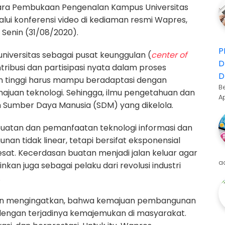
ra Pembukaan Pengenalan Kampus Universitas
lui konferensi video di kediaman resmi Wapres,
 Senin (31/08/2020).
P
niversitas sebagai pusat keunggulan (
center of
D
ribusi dan partisipasi nyata dalam proses
D
an tinggi harus mampu beradaptasi dengan
B
juan teknologi. Sehingga, ilmu pengetahuan dan
A
 Sumber Daya Manusia (SDM) yang dikelola.
atan dan pemanfaatan teknologi informasi dan
 tidak linear, tetapi bersifat eksponensial
at. Kecerdasan buatan menjadi jalan keluar agar
a
kan juga sebagai pelaku dari revolusi industri
.
un mengingatkan, bahwa kemajuan pembangunan
i dengan terjadinya kemajemukan di masyarakat.