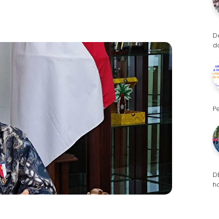
D
d
P
D
h