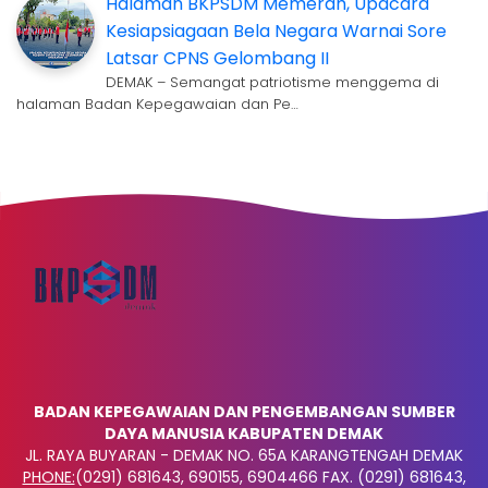
Halaman BKPSDM Memerah, Upacara
Kesiapsiagaan Bela Negara Warnai Sore
Latsar CPNS Gelombang II
DEMAK – Semangat patriotisme menggema di
halaman Badan Kepegawaian dan Pe…
BADAN KEPEGAWAIAN DAN PENGEMBANGAN SUMBER
DAYA MANUSIA KABUPATEN DEMAK
JL. RAYA BUYARAN - DEMAK NO. 65A KARANGTENGAH DEMAK
PHONE:
(0291) 681643, 690155, 6904466 FAX. (0291) 681643,