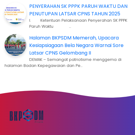
PENYERAHAN SK PPPK PARUH WAKTU DAN
PENUTUPAN LATSAR CPNS TAHUN 2025
I. Ketentuan Pelaksanaan Penyerahan SK PPPK
Paruh Waktu …
Halaman BKPSDM Memerah, Upacara
Kesiapsiagaan Bela Negara Warnai Sore
Latsar CPNS Gelombang II
DEMAK – Semangat patriotisme menggema di
halaman Badan Kepegawaian dan Pe…