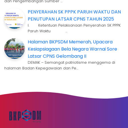
dan Pengembangan Sumber …
PENYERAHAN SK PPPK PARUH WAKTU DAN
PENUTUPAN LATSAR CPNS TAHUN 2025
I. Ketentuan Pelaksanaan Penyerahan SK PPPK
Paruh Waktu …
Halaman BKPSDM Memerah, Upacara
Kesiapsiagaan Bela Negara Warnai Sore
Latsar CPNS Gelombang II
DEMAK – Semangat patriotisme menggema di
halaman Badan Kepegawaian dan Pe…