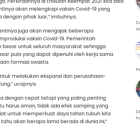
a. Perkiraannya di triwulan keempat 2021 kita bisa
tinya akan melengkapi vaksin Covid-19 yang
 dengan pihak luar,” imbuhnya.
D
d
antinya juga akan mengajak beberapa
mproduksi vaksin Covid-19. Pemerintah
 besar untuk seluruh masyarakat sehingga
ar pula yang dapat dipenuhi oleh kerja sama
an farmasi swasta.
P
 untuk melakukan ekspansi dan perusahaan-
kung,” ucapnya.
a dengan cepat tetapi yang paling penting
itu harus aman, tidak ada efek samping yang
D
at untuk memperkuat daya tahan tubuh kita
h
 tahu akan berapa lama berada di dunia ini,”