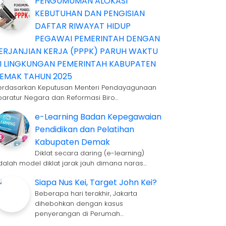
PENGUMUMAN ALOKASI
KEBUTUHAN DAN PENGISIAN
DAFTAR RIWAYAT HIDUP
PEGAWAI PEMERINTAH DENGAN
ERJANJIAN KERJA (PPPK) PARUH WAKTU
I LINGKUNGAN PEMERINTAH KABUPATEN
EMAK TAHUN 2025
erdasarkan Keputusan Menteri Pendayagunaan
paratur Negara dan Reformasi Biro…
e-Learning Badan Kepegawaian
Pendidikan dan Pelatihan
Kabupaten Demak
Diklat secara daring (e-learning)
dalah model diklat jarak jauh dimana naras…
Siapa Nus Kei, Target John Kei?
Beberapa hari terakhir, Jakarta
dihebohkan dengan kasus
penyerangan di Perumah…