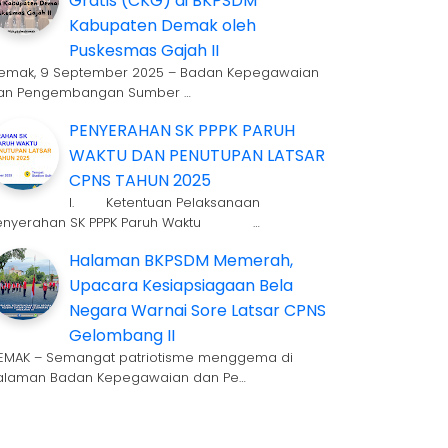
Gratis (CKG) di BKPSDM
Kabupaten Demak oleh
Puskesmas Gajah II
emak, 9 September 2025 – Badan Kepegawaian
an Pengembangan Sumber …
PENYERAHAN SK PPPK PARUH
WAKTU DAN PENUTUPAN LATSAR
CPNS TAHUN 2025
I. Ketentuan Pelaksanaan
enyerahan SK PPPK Paruh Waktu …
Halaman BKPSDM Memerah,
Upacara Kesiapsiagaan Bela
Negara Warnai Sore Latsar CPNS
Gelombang II
EMAK – Semangat patriotisme menggema di
alaman Badan Kepegawaian dan Pe…