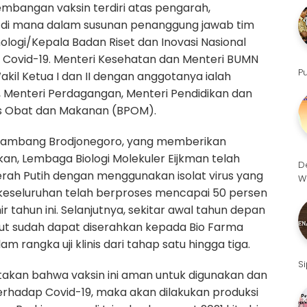
mbangan vaksin terdiri atas pengarah,
 di mana dalam susunan penanggung jawab tim
ologi/Kepala Badan Riset dan Inovasi Nasional
Covid-19. Menteri Kesehatan dan Menteri BUMN
P
il Ketua I dan II dengan anggotanya ialah
n, Menteri Perdagangan, Menteri Pendidikan dan
s Obat dan Makanan (BPOM).
, Bambang Brodjonegoro, yang memberikan
n, Lembaga Biologi Molekuler Eijkman telah
D
ah Putih dengan menggunakan isolat virus yang
W
a keseluruhan telah berproses mencapai 50 persen
 tahun ini. Selanjutnya, sekitar awal tahun depan
but sudah dapat diserahkan kepada Bio Farma
m rangka uji klinis dari tahap satu hingga tiga.
S
yatakan bahwa vaksin ini aman untuk digunakan dan
rhadap Covid-19, maka akan dilakukan produksi