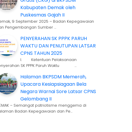
Gratis (CKG) di BKPSDM
Kabupaten Demak oleh
Puskesmas Gajah II
emak, 9 September 2025 – Badan Kepegawaian
an Pengembangan Sumber …
PENYERAHAN SK PPPK PARUH
WAKTU DAN PENUTUPAN LATSAR
CPNS TAHUN 2025
I. Ketentuan Pelaksanaan
enyerahan SK PPPK Paruh Waktu …
Halaman BKPSDM Memerah,
Upacara Kesiapsiagaan Bela
Negara Warnai Sore Latsar CPNS
Gelombang II
EMAK – Semangat patriotisme menggema di
alaman Badan Kepegawaian dan Pe…