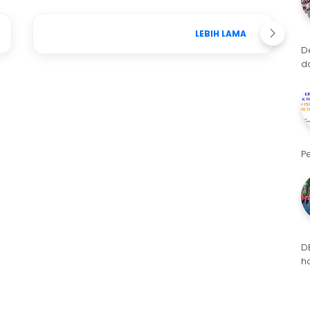
LEBIH LAMA
D
d
P
D
h