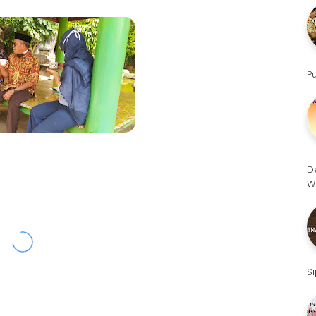
P
D
W
S