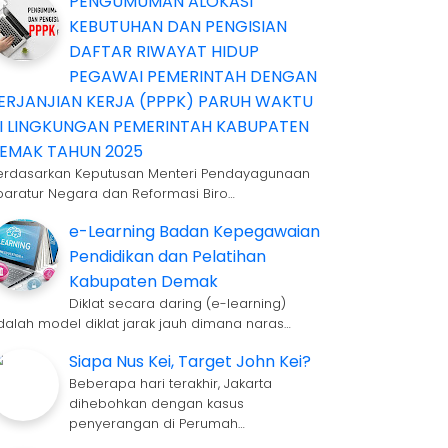
PENGUMUMAN ALOKASI
KEBUTUHAN DAN PENGISIAN
DAFTAR RIWAYAT HIDUP
PEGAWAI PEMERINTAH DENGAN
ERJANJIAN KERJA (PPPK) PARUH WAKTU
I LINGKUNGAN PEMERINTAH KABUPATEN
EMAK TAHUN 2025
erdasarkan Keputusan Menteri Pendayagunaan
paratur Negara dan Reformasi Biro…
e-Learning Badan Kepegawaian
Pendidikan dan Pelatihan
Kabupaten Demak
Diklat secara daring (e-learning)
dalah model diklat jarak jauh dimana naras…
Siapa Nus Kei, Target John Kei?
Beberapa hari terakhir, Jakarta
dihebohkan dengan kasus
penyerangan di Perumah…