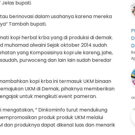
 Jelas bupati.
 atau berinovasi dalam usahanya karena mereka
nya” Tambah bupati.
P
ti kopi herbal krba yang di produksi di demak.
D
id muhamad alwaini Sejak oktober 2014 sudah
D
ehatan yang Komposisinya kopi ule kareng, jahe,
B
A
saudah, purwoceng dan lain lain sudah beredar
nambahkan kopi krba ini termasuk UKM binaan
 memajukan UKM di Demak, pihaknya memberikan
ngajak untuk mengikuti event pameran.
a
ni mengatakan, ” Dinkominfo turut mendukung
empromosikan produk produk UKM melalui
KM dan produknya dapat dikenal luas dan menarik