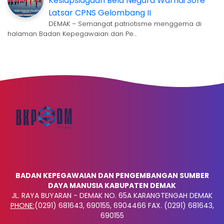
Kesiapsiagaan Bela Negara Warnai Sore
Latsar CPNS Gelombang II
DEMAK – Semangat patriotisme menggema di
halaman Badan Kepegawaian dan Pe…
BADAN KEPEGAWAIAN DAN PENGEMBANGAN SUMBER
DAYA MANUSIA KABUPATEN DEMAK
JL. RAYA BUYARAN - DEMAK NO. 65A KARANGTENGAH DEMAK
PHONE:
(0291) 681643, 690155, 6904466 FAX. (0291) 681643,
690155