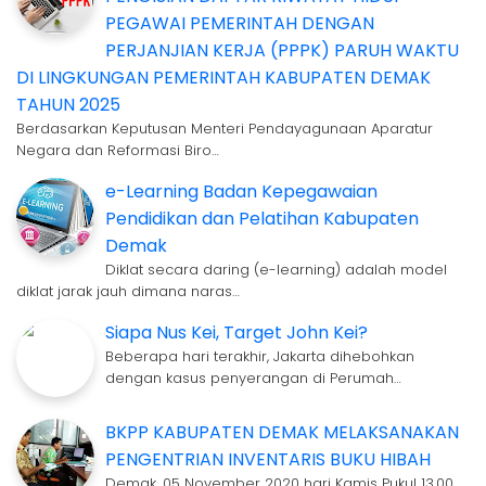
PEGAWAI PEMERINTAH DENGAN
PERJANJIAN KERJA (PPPK) PARUH WAKTU
DI LINGKUNGAN PEMERINTAH KABUPATEN DEMAK
TAHUN 2025
Berdasarkan Keputusan Menteri Pendayagunaan Aparatur
Negara dan Reformasi Biro…
e-Learning Badan Kepegawaian
Pendidikan dan Pelatihan Kabupaten
Demak
Diklat secara daring (e-learning) adalah model
diklat jarak jauh dimana naras…
Siapa Nus Kei, Target John Kei?
Beberapa hari terakhir, Jakarta dihebohkan
dengan kasus penyerangan di Perumah…
BKPP KABUPATEN DEMAK MELAKSANAKAN
PENGENTRIAN INVENTARIS BUKU HIBAH
Demak, 05 November 2020 hari Kamis Pukul 13.00