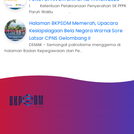
I. Ketentuan Pelaksanaan Penyerahan SK PPPK
Paruh Waktu …
Halaman BKPSDM Memerah, Upacara
Kesiapsiagaan Bela Negara Warnai Sore
Latsar CPNS Gelombang II
DEMAK – Semangat patriotisme menggema di
halaman Badan Kepegawaian dan Pe…