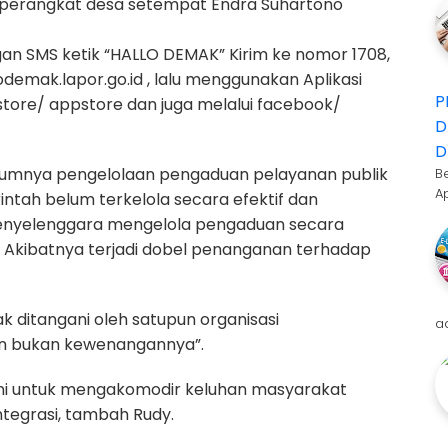
a perangkat desa setempat Endra Suhartono
an SMS ketik “HALLO DEMAK” Kirim ke nomor 1708,
demak.lapor.go.id , lalu menggunakan Aplikasi
P
 store/ appstore dan juga melalui facebook/
D
D
lumnya pengelolaan pengaduan pelayanan publik
B
A
intah belum terkelola secara efektif dan
 penyelenggara mengelola pengaduan secara
k. Akibatnya terjadi dobel penanganan terhadap
ak ditangani oleh satupun organisasi
a
n bukan kewenangannya”.
kni untuk mengakomodir keluhan masyarakat
ntegrasi, tambah Rudy.