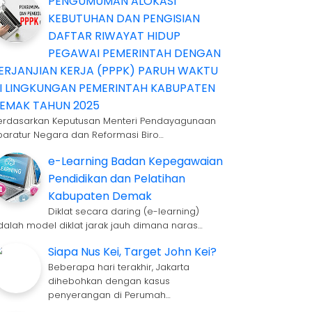
PENGUMUMAN ALOKASI
KEBUTUHAN DAN PENGISIAN
DAFTAR RIWAYAT HIDUP
PEGAWAI PEMERINTAH DENGAN
ERJANJIAN KERJA (PPPK) PARUH WAKTU
I LINGKUNGAN PEMERINTAH KABUPATEN
EMAK TAHUN 2025
erdasarkan Keputusan Menteri Pendayagunaan
paratur Negara dan Reformasi Biro…
e-Learning Badan Kepegawaian
Pendidikan dan Pelatihan
Kabupaten Demak
Diklat secara daring (e-learning)
dalah model diklat jarak jauh dimana naras…
Siapa Nus Kei, Target John Kei?
Beberapa hari terakhir, Jakarta
dihebohkan dengan kasus
penyerangan di Perumah…