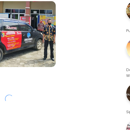
P
D
W
S