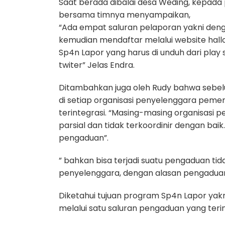
Saat berada dibalai desa Weding, kepad
bersama timnya menyampaikan,
“Ada empat saluran pelaporan yakni deng
kemudian mendaftar melalui website hallo
Sp4n Lapor yang harus di unduh dari play
twiter” Jelas Endra.
Ditambahkan juga oleh Rudy bahwa sebe
di setiap organisasi penyelenggara pemer
terintegrasi. “Masing-masing organisasi
parsial dan tidak terkoordinir dengan bai
pengaduan”.
” bahkan bisa terjadi suatu pengaduan tid
penyelenggara, dengan alasan pengadua
Diketahui tujuan program Sp4n Lapor ya
melalui satu saluran pengaduan yang teri