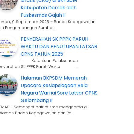
Gratis (CKG) di BKPSDM
Kabupaten Demak oleh
Puskesmas Gajah II
emak, 9 September 2025 – Badan Kepegawaian
an Pengembangan Sumber …
PENYERAHAN SK PPPK PARUH
WAKTU DAN PENUTUPAN LATSAR
CPNS TAHUN 2025
I. Ketentuan Pelaksanaan
enyerahan SK PPPK Paruh Waktu …
Halaman BKPSDM Memerah,
Upacara Kesiapsiagaan Bela
Negara Warnai Sore Latsar CPNS
Gelombang II
EMAK – Semangat patriotisme menggema di
alaman Badan Kepegawaian dan Pe…