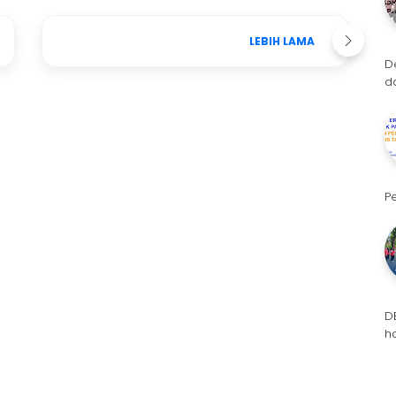
LEBIH LAMA
D
d
P
D
h