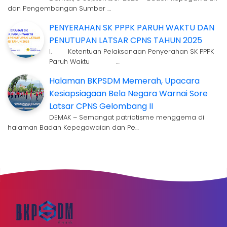
dan Pengembangan Sumber …
PENYERAHAN SK PPPK PARUH WAKTU DAN
PENUTUPAN LATSAR CPNS TAHUN 2025
I. Ketentuan Pelaksanaan Penyerahan SK PPPK
Paruh Waktu …
Halaman BKPSDM Memerah, Upacara
Kesiapsiagaan Bela Negara Warnai Sore
Latsar CPNS Gelombang II
DEMAK – Semangat patriotisme menggema di
halaman Badan Kepegawaian dan Pe…