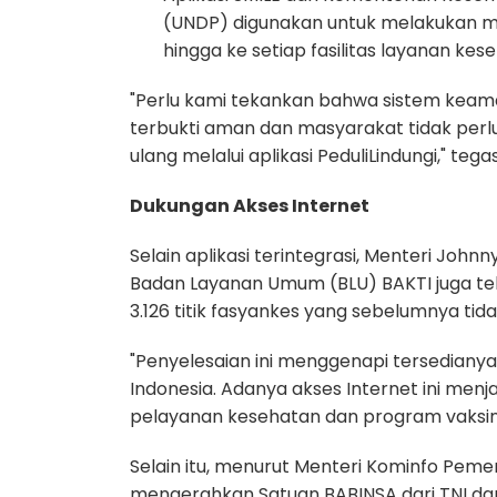
(UNDP) digunakan untuk melakukan monit
hingga ke setiap fasilitas layanan kes
"Perlu kami tekankan bahwa sistem keamana
terbukti aman dan masyarakat tidak perl
ulang melalui aplikasi PeduliLindungi," teg
Dukungan Akses Internet
Selain aplikasi terintegrasi, Menteri Jo
Badan Layanan Umum (BLU) BAKTI juga te
3.126 titik fasyankes yang sebelumnya tidak
"Penyelesaian ini menggenapi tersedianya a
Indonesia. Adanya akses Internet ini men
pelayanan kesehatan dan program vaksinasi
Selain itu, menurut Menteri Kominfo Pemer
mengerahkan Satuan BABINSA dari TNI da