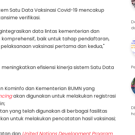
tem Satu Data Vaksinasi Covid-19 mencakup
nsime verifikasi.
D
d
gintegrasikan data lintas kementerian dan
komprehensif, baik untuk tahap pendaftaran,
g
pelaksanaan vaksinasi pertama dan kedua,"
k meningkatkan efisiensi kinerja sistem Satu Data
P
rian Kominfo dan Kementerian BUMN yang
encing
akan digunakan untuk melakukan registrasi
in;
D
an yang telah digunakan di berbagai fasilitas
h
akan untuk melakukan pencatatan hasil vaksinasi;
hatan dan
United Nations Development Program