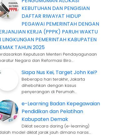
PENGUMUMAN ALOKASI
KEBUTUHAN DAN PENGISIAN
DAFTAR RIWAYAT HIDUP
PEGAWAI PEMERINTAH DENGAN
ERJANJIAN KERJA (PPPK) PARUH WAKTU
I LINGKUNGAN PEMERINTAH KABUPATEN
EMAK TAHUN 2025
erdasarkan Keputusan Menteri Pendayagunaan
paratur Negara dan Reformasi Biro…
Siapa Nus Kei, Target John Kei?
Beberapa hari terakhir, Jakarta
dihebohkan dengan kasus
penyerangan di Perumah…
e-Learning Badan Kepegawaian
Pendidikan dan Pelatihan
Kabupaten Demak
Diklat secara daring (e-learning)
dalah model diklat jarak jauh dimana naras…