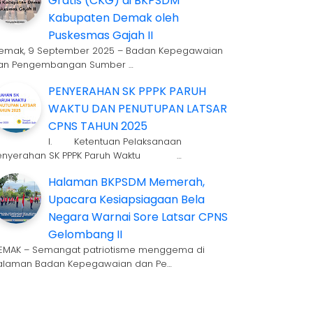
Gratis (CKG) di BKPSDM
Kabupaten Demak oleh
Puskesmas Gajah II
emak, 9 September 2025 – Badan Kepegawaian
an Pengembangan Sumber …
PENYERAHAN SK PPPK PARUH
WAKTU DAN PENUTUPAN LATSAR
CPNS TAHUN 2025
I. Ketentuan Pelaksanaan
enyerahan SK PPPK Paruh Waktu …
Halaman BKPSDM Memerah,
Upacara Kesiapsiagaan Bela
Negara Warnai Sore Latsar CPNS
Gelombang II
EMAK – Semangat patriotisme menggema di
alaman Badan Kepegawaian dan Pe…