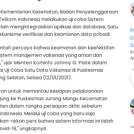
, Kementerian Kesehatan, Badan Penyelenggaraan
Telkom Indonesia melakukan uji coba Sistem
lain mengintegrasikan aplikasi dan database, Satu
P
ekanisme verifikasi dan keamanan data pribadi.
D
D
erintah percaya bahwa keamanan dan keefektifan
B
h sistem manajemen vaksinasi yang aman dan
A
," ujar Menteri Kominfo Johnny G. Plate dalam
 Uji Coba Satu Data Vaksinasi di Puskesmas
 Selatan, Selasa (12/01/2021).
ujukan untuk memantau kesiapan pelaksanaan
njung ke Puskesmas Jurang Mangu Kecamatan
nten dalam rangka persiapan akhir sebelum
 Indonesia.
Melalui uji coba yang baru saja
kan-rekan pers bahwa sistem informasi ini telah
a
ovid-19," ungkapnya.