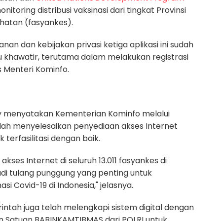
oring distribusi vaksinasi dari tingkat Provinsi
ehatan (fasyankes).
n dan kebijakan privasi ketiga aplikasi ini sudah
u khawatir, terutama dalam melakukan registrasi
as Menteri Kominfo.
hnny menyatakan Kementerian Kominfo melalui
lah menyelesaikan penyediaan akses Internet
 terfasilitasi dengan baik.
kses Internet di seluruh 13.011 fasyankes di
jadi tulang punggung yang penting untuk
 Covid-19 di Indonesia," jelasnya.
intah juga telah melengkapi sistem digital dengan
n Satuan BABINKAMTIBMAS dari POLRI untuk