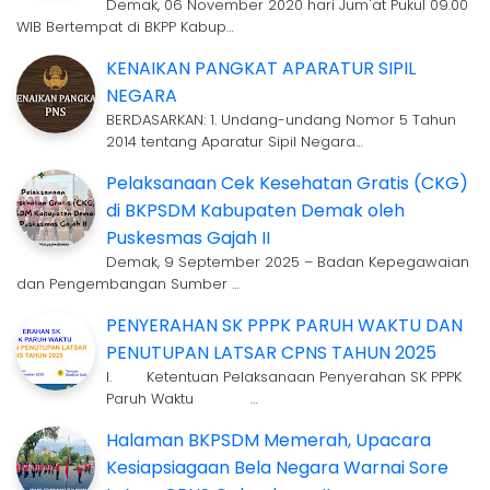
Demak, 06 November 2020 hari Jum'at Pukul 09.00
WIB Bertempat di BKPP Kabup…
KENAIKAN PANGKAT APARATUR SIPIL
NEGARA
BERDASARKAN: 1. Undang-undang Nomor 5 Tahun
2014 tentang Aparatur Sipil Negara…
Pelaksanaan Cek Kesehatan Gratis (CKG)
di BKPSDM Kabupaten Demak oleh
Puskesmas Gajah II
Demak, 9 September 2025 – Badan Kepegawaian
dan Pengembangan Sumber …
PENYERAHAN SK PPPK PARUH WAKTU DAN
PENUTUPAN LATSAR CPNS TAHUN 2025
I. Ketentuan Pelaksanaan Penyerahan SK PPPK
Paruh Waktu …
Halaman BKPSDM Memerah, Upacara
Kesiapsiagaan Bela Negara Warnai Sore