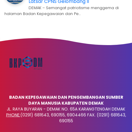
Latsar CPNS Gelombang II
DEMAK – Semangat patriotisme menggema di
halaman Badan Kepegawaian dan Pe…
BADAN KEPEGAWAIAN DAN PENGEMBANGAN SUMBER
DAYA MANUSIA KABUPATEN DEMAK
JL. RAYA BUYARAN - DEMAK NO. 65A KARANGTENGAH DEMAK
PHONE:
(0291) 681643, 690155, 6904466 FAX. (0291) 681643,
690155