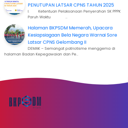
PENUTUPAN LATSAR CPNS TAHUN 2025
I. Ketentuan Pelaksanaan Penyerahan SK PPPK
Paruh Waktu …
Halaman BKPSDM Memerah, Upacara
Kesiapsiagaan Bela Negara Warnai Sore
Latsar CPNS Gelombang II
DEMAK – Semangat patriotisme menggema di
halaman Badan Kepegawaian dan Pe…