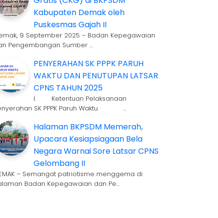
Gratis (CKG) di BKPSDM
Kabupaten Demak oleh
Puskesmas Gajah II
emak, 9 September 2025 – Badan Kepegawaian
an Pengembangan Sumber …
PENYERAHAN SK PPPK PARUH
WAKTU DAN PENUTUPAN LATSAR
CPNS TAHUN 2025
I. Ketentuan Pelaksanaan
enyerahan SK PPPK Paruh Waktu …
Halaman BKPSDM Memerah,
Upacara Kesiapsiagaan Bela
Negara Warnai Sore Latsar CPNS
Gelombang II
EMAK – Semangat patriotisme menggema di
alaman Badan Kepegawaian dan Pe…