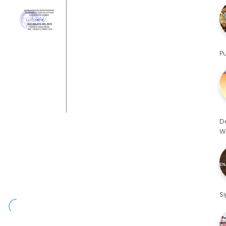
P
D
W
S