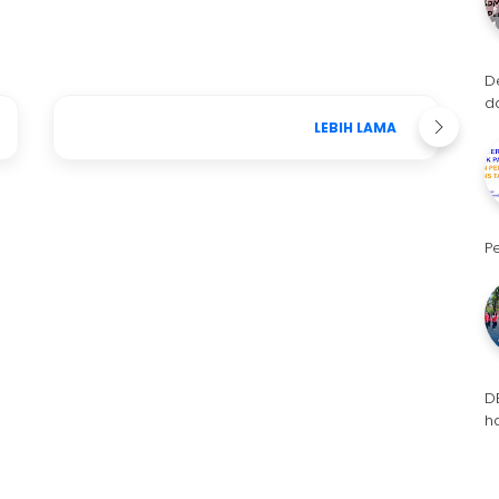
D
d
LEBIH LAMA
P
D
h