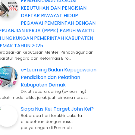
PENGUMUMAN ALOKASI
KEBUTUHAN DAN PENGISIAN
DAFTAR RIWAYAT HIDUP
PEGAWAI PEMERINTAH DENGAN
ERJANJIAN KERJA (PPPK) PARUH WAKTU
I LINGKUNGAN PEMERINTAH KABUPATEN
EMAK TAHUN 2025
erdasarkan Keputusan Menteri Pendayagunaan
paratur Negara dan Reformasi Biro…
e-Learning Badan Kepegawaian
Pendidikan dan Pelatihan
Kabupaten Demak
Diklat secara daring (e-learning)
dalah model diklat jarak jauh dimana naras…
Siapa Nus Kei, Target John Kei?
Beberapa hari terakhir, Jakarta
dihebohkan dengan kasus
penyerangan di Perumah…