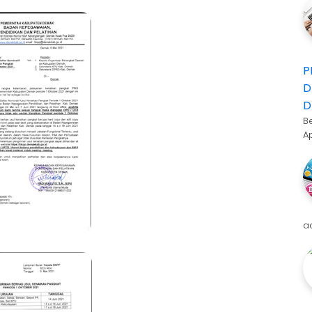
P
D
D
B
A
a