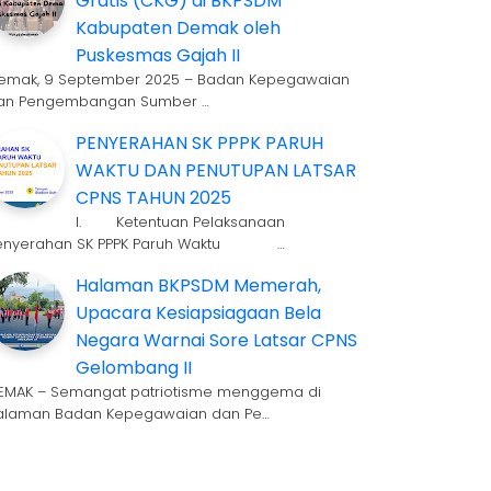
Gratis (CKG) di BKPSDM
Kabupaten Demak oleh
Puskesmas Gajah II
emak, 9 September 2025 – Badan Kepegawaian
an Pengembangan Sumber …
PENYERAHAN SK PPPK PARUH
WAKTU DAN PENUTUPAN LATSAR
CPNS TAHUN 2025
I. Ketentuan Pelaksanaan
enyerahan SK PPPK Paruh Waktu …
Halaman BKPSDM Memerah,
Upacara Kesiapsiagaan Bela
Negara Warnai Sore Latsar CPNS
Gelombang II
EMAK – Semangat patriotisme menggema di
alaman Badan Kepegawaian dan Pe…