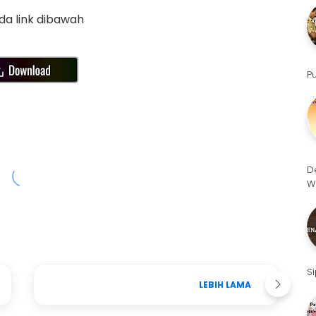
a link dibawah
P
D
W
S
LEBIH LAMA