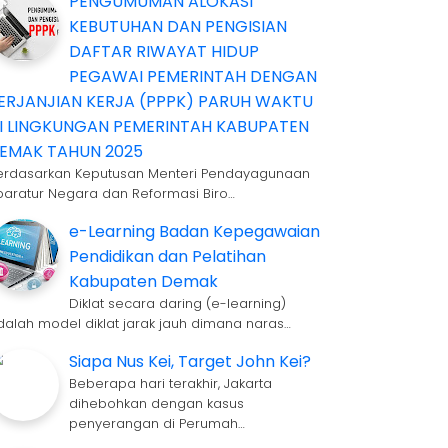
PENGUMUMAN ALOKASI
KEBUTUHAN DAN PENGISIAN
DAFTAR RIWAYAT HIDUP
PEGAWAI PEMERINTAH DENGAN
ERJANJIAN KERJA (PPPK) PARUH WAKTU
I LINGKUNGAN PEMERINTAH KABUPATEN
EMAK TAHUN 2025
erdasarkan Keputusan Menteri Pendayagunaan
paratur Negara dan Reformasi Biro…
e-Learning Badan Kepegawaian
Pendidikan dan Pelatihan
Kabupaten Demak
Diklat secara daring (e-learning)
dalah model diklat jarak jauh dimana naras…
Siapa Nus Kei, Target John Kei?
Beberapa hari terakhir, Jakarta
dihebohkan dengan kasus
penyerangan di Perumah…