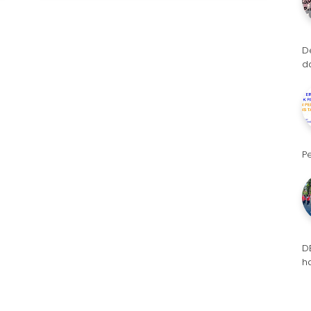
D
d
P
D
h