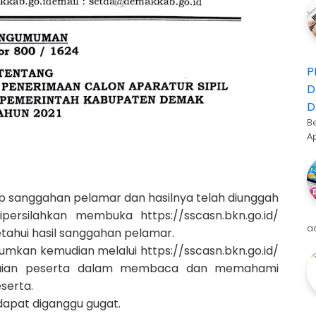
P
D
D
B
A
dap sanggahan pelamar dan hasilnya telah diunggah
ersilahkan membuka https://sscasn.bkn.go.id/
a
tahui hasil sanggahan pelamar.
umkan kemudian melalui https://sscasn.bkn.go.id/
lalaian peserta dalam membaca dan memahami
serta.
 dapat diganggu gugat.