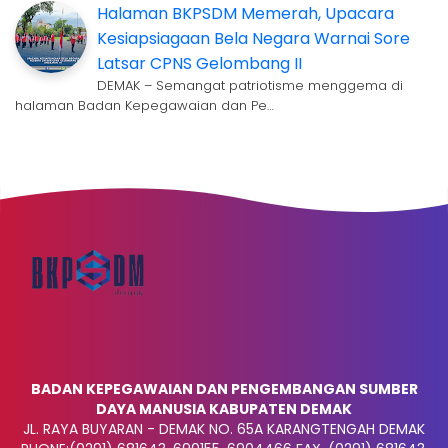
Halaman BKPSDM Memerah, Upacara
Kesiapsiagaan Bela Negara Warnai Sore
Latsar CPNS Gelombang II
DEMAK – Semangat patriotisme menggema di
halaman Badan Kepegawaian dan Pe…
BADAN KEPEGAWAIAN DAN PENGEMBANGAN SUMBER
DAYA MANUSIA KABUPATEN DEMAK
JL. RAYA BUYARAN - DEMAK NO. 65A KARANGTENGAH DEMAK