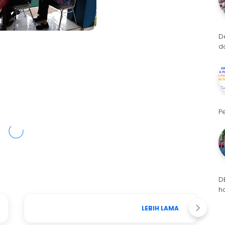
D
d
P
D
h
LEBIH LAMA