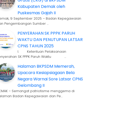
Gratis (CKG) di BKPSDM
Kabupaten Demak oleh
Puskesmas Gajah II
emak, 9 September 2025 – Badan Kepegawaian
an Pengembangan Sumber …
PENYERAHAN SK PPPK PARUH
WAKTU DAN PENUTUPAN LATSAR
CPNS TAHUN 2025
I. Ketentuan Pelaksanaan
enyerahan SK PPPK Paruh Waktu …
Halaman BKPSDM Memerah,
Upacara Kesiapsiagaan Bela
Negara Warnai Sore Latsar CPNS
Gelombang II
EMAK – Semangat patriotisme menggema di
alaman Badan Kepegawaian dan Pe…