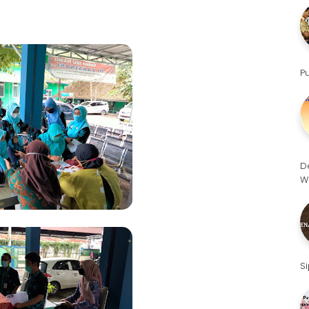
P
D
W
S