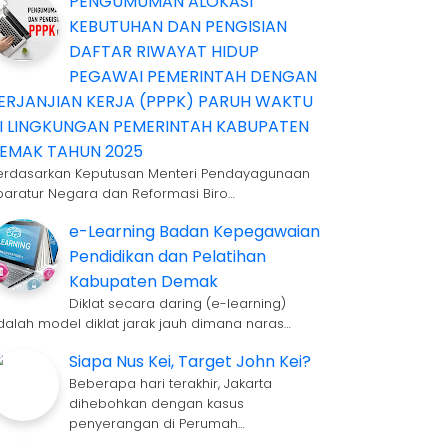
PENGUMUMAN ALOKASI
KEBUTUHAN DAN PENGISIAN
DAFTAR RIWAYAT HIDUP
PEGAWAI PEMERINTAH DENGAN
ERJANJIAN KERJA (PPPK) PARUH WAKTU
I LINGKUNGAN PEMERINTAH KABUPATEN
EMAK TAHUN 2025
erdasarkan Keputusan Menteri Pendayagunaan
paratur Negara dan Reformasi Biro…
e-Learning Badan Kepegawaian
Pendidikan dan Pelatihan
Kabupaten Demak
Diklat secara daring (e-learning)
dalah model diklat jarak jauh dimana naras…
Siapa Nus Kei, Target John Kei?
Beberapa hari terakhir, Jakarta
dihebohkan dengan kasus
penyerangan di Perumah…