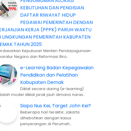
PENGUMUMAN ALOKASI
KEBUTUHAN DAN PENGISIAN
DAFTAR RIWAYAT HIDUP
PEGAWAI PEMERINTAH DENGAN
ERJANJIAN KERJA (PPPK) PARUH WAKTU
I LINGKUNGAN PEMERINTAH KABUPATEN
EMAK TAHUN 2025
erdasarkan Keputusan Menteri Pendayagunaan
paratur Negara dan Reformasi Biro…
e-Learning Badan Kepegawaian
Pendidikan dan Pelatihan
Kabupaten Demak
Diklat secara daring (e-learning)
dalah model diklat jarak jauh dimana naras…
Siapa Nus Kei, Target John Kei?
Beberapa hari terakhir, Jakarta
dihebohkan dengan kasus
penyerangan di Perumah…