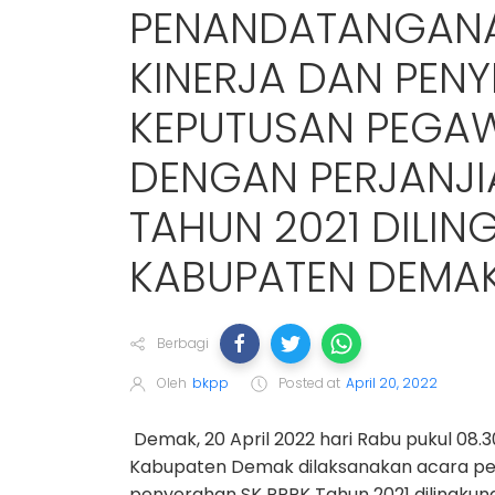
PENANDATANGANA
KINERJA DAN PEN
KEPUTUSAN PEGAW
DENGAN PERJANJIA
TAHUN 2021 DILI
KABUPATEN DEMA
Berbagi
Oleh
bkpp
Posted at
April 20, 2022
Demak, 20 April 2022 hari Rabu pukul 08.
Kabupaten Demak dilaksanakan acara pen
penyerahan SK PPPK Tahun 2021 dilingku