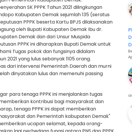
penyerahan SK PPPK Tahun 2021 dilingkungan
dopo Kabupaten Demak sejumlah 135 (seratus
 Keputusan PPPK beserta Kartu BPJS dilaksanakan
ngsung oleh Bupati Kabupaten Demak Ibu dr.
P
abupaten Demak dan dari Unsur Muspida
D
tusan PPPK ini diharapkan Bupati Demak untuk
D
ami Tugas pokok dan fungsinya didalam
B
A
n 2021 yang lulus sebanyak 1105 orang.
as dari intervensi Pemerintah Daerah dan murni
telah dinyatakan lulus dan memenuhi passing
ar para tenaga PPPK ini menjalankan tugas
a
 memberikan kontribusi bagi masyarakat dan
arap, tenaga PPPK ini dapat memberikan
 masyarakat dan Pemerintah kabupaten Demak"
ga memberikan ucapan selamat, kepada orang-
kan lagi perbedaan fungsi antara PNS dan PPPK