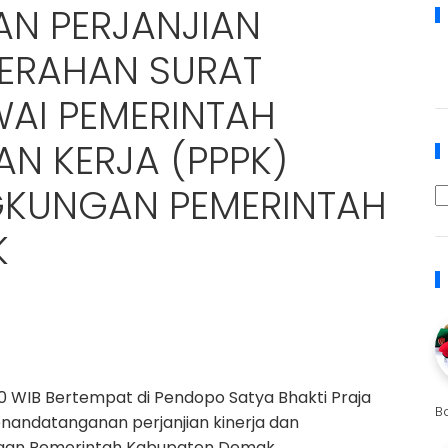
N PERJANJIAN
YERAHAN SURAT
AI PEMERINTAH
N KERJA (PPPK)
NGKUNGAN PEMERINTAH
K
30 WIB Bertempat di Pendopo Satya Bhakti Praja
B
andatanganan perjanjian kinerja dan
ngan Pemerintah Kabupaten Demak.