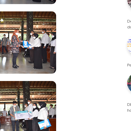
D
d
P
D
h