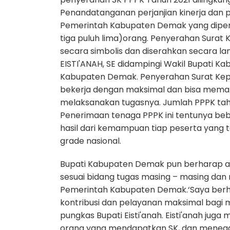
Penandatanganan perjanjian kinerja dan 
Pemerintah Kabupaten Demak yang dipen
tiga puluh lima)orang. Penyerahan Surat
secara simbolis dan diserahkan secara la
EISTI'ANAH, SE didampingi Wakil Bupati K
Kabupaten Demak. Penyerahan Surat Kepu
bekerja dengan maksimal dan bisa memah
melaksanakan tugasnya. Jumlah PPPK tahu
Penerimaan tenaga PPPK ini tentunya beb
hasil dari kemampuan tiap peserta yang 
grade nasional.
Bupati Kabupaten Demak pun berharap ag
sesuai bidang tugas masing – masing dan
Pemerintah Kabupaten Demak.‘Saya berh
kontribusi dan pelayanan maksimal bagi
pungkas Bupati Eisti'anah. Eisti'anah ju
orang yang mendapatkan SK, dan menegas