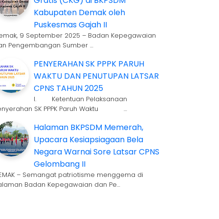
Gratis (CKG) di BKPSDM
Kabupaten Demak oleh
Puskesmas Gajah II
emak, 9 September 2025 – Badan Kepegawaian
an Pengembangan Sumber …
PENYERAHAN SK PPPK PARUH
WAKTU DAN PENUTUPAN LATSAR
CPNS TAHUN 2025
I. Ketentuan Pelaksanaan
enyerahan SK PPPK Paruh Waktu …
Halaman BKPSDM Memerah,
Upacara Kesiapsiagaan Bela
Negara Warnai Sore Latsar CPNS
Gelombang II
EMAK – Semangat patriotisme menggema di
alaman Badan Kepegawaian dan Pe…