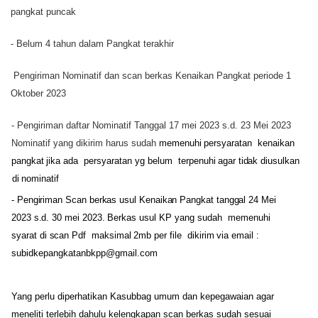
pangkat puncak
- Belum 4 tahun dalam Pangkat terakhir
Pengiriman Nominatif dan scan berkas Kenaikan Pangkat periode 1
Oktober 2023
- Pengiriman daftar Nominatif Tanggal 17 mei 2023 s.d. 23 Mei 2023
Nominatif yang dikirim harus sudah
me
m
en
uh
i
p
ersyara
t
an
ke
n
a
i
kan
p
a
n
g
kat
j
i
ka
a
d
a
persyaratan yg belum
terpenuhi
agar
tidak
diusulkan
di
nominatif
- Pengiriman Scan berkas usul Kenaikan Pangkat tanggal 24 Mei
2023 s.d. 30 mei 2023.
Berkas
usul
KP yang
sudah
me
m
en
uh
i
s
yarat
d
i
s
c
an
P
d
f
maks
i
mal
2
mb
p
er
f
il
e
d
i
k
i
r
i
m
v
i
a
ema
i
l
:
subidkepangkatanbkpp@gmail.com
Yang perlu diperhatikan Kasubbag umum dan kepegawaian agar
meneliti terlebih dahulu kelengkapan scan berkas sudah sesuai