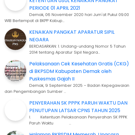
KETENTUAN USUL KENAIKAN PANGKAT
PERIODE 01 APRIL 2021
Demak, 06 November 2020 hari Jum'at Pukul 09.00
WIB Bertempat di BKPP Kabup…
KENAIKAN PANGKAT APARATUR SIPIL
NEGARA
BERDASARKAN: 1. Undang-undang Nomor 5 Tahun
2014 tentang Aparatur Sipil Negara…
Pelaksanaan Cek Kesehatan Gratis (CKG)
di BKPSDM Kabupaten Demak oleh
Puskesmas Gajah II
Demak, 9 September 2025 – Badan Kepegawaian
dan Pengembangan Sumber …
PENYERAHAN SK PPPK PARUH WAKTU DAN
PENUTUPAN LATSAR CPNS TAHUN 2025
I. Ketentuan Pelaksanaan Penyerahan SK PPPK
Paruh Waktu …
Halaman BKPSDM Memerah, Upacara