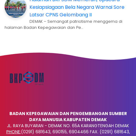
Kesiapsiagaan Bela Negara Warnai Sore
Latsar CPNS Gelombang II
DEMAK – Semangat patriotisme menggema di
halaman Badan Kepegawaian dan Pe…
BADAN KEPEGAWAIAN DAN PENGEMBANGAN SUMBER
DAYA MANUSIA KABUPATEN DEMAK
JL. RAYA BUYARAN - DEMAK NO. 65A KARANGTENGAH DEMAK
PHONE:
(0291) 681643, 690155, 6904466 FAX. (0291) 681643,