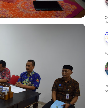
D
d
P
D
h