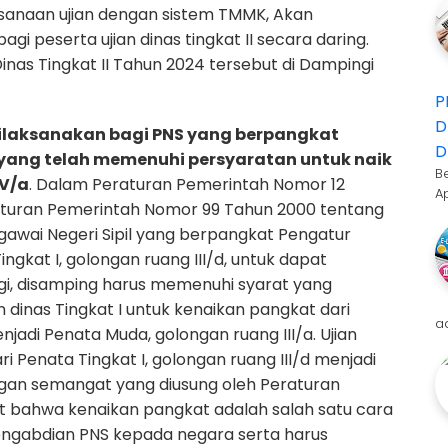
aksanaan ujian dengan sistem TMMK, Akan
gi peserta ujian dinas tingkat II secara daring.
inas Tingkat II Tahun 2024 tersebut di Dampingi
P
D
dilaksanakan bagi PNS yang berpangkat
D
d yang telah memenuhi persyaratan untuk naik
B
IV/a
.
Dalam Peraturan Pemerintah Nomor 12
A
aturan Pemerintah Nomor 99 Tahun 2000 tentang
egawai Negeri Sipil yang berpangkat Pengatur
ingkat I, golongan ruang III/d, untuk dapat
ggi, disamping harus memenuhi syarat yang
ian dinas Tingkat I untuk kenaikan pangkat dari
a
njadi Penata Muda, golongan ruang III/a. Ujian
ri Penata Tingkat I, golongan ruang III/d menjadi
ngan semangat yang diusung oleh Peraturan
t bahwa kenaikan pangkat adalah salah satu cara
engabdian PNS kepada negara serta harus