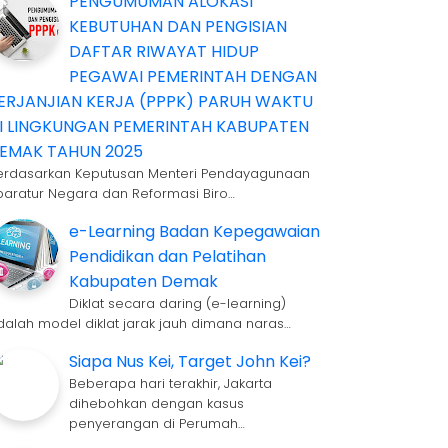
PENGUMUMAN ALOKASI
KEBUTUHAN DAN PENGISIAN
DAFTAR RIWAYAT HIDUP
PEGAWAI PEMERINTAH DENGAN
ERJANJIAN KERJA (PPPK) PARUH WAKTU
I LINGKUNGAN PEMERINTAH KABUPATEN
EMAK TAHUN 2025
erdasarkan Keputusan Menteri Pendayagunaan
paratur Negara dan Reformasi Biro…
e-Learning Badan Kepegawaian
Pendidikan dan Pelatihan
Kabupaten Demak
Diklat secara daring (e-learning)
dalah model diklat jarak jauh dimana naras…
Siapa Nus Kei, Target John Kei?
Beberapa hari terakhir, Jakarta
dihebohkan dengan kasus
penyerangan di Perumah…