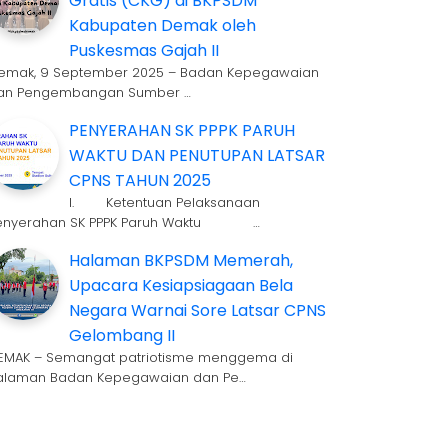
Gratis (CKG) di BKPSDM
Kabupaten Demak oleh
Puskesmas Gajah II
emak, 9 September 2025 – Badan Kepegawaian
an Pengembangan Sumber …
PENYERAHAN SK PPPK PARUH
WAKTU DAN PENUTUPAN LATSAR
CPNS TAHUN 2025
I. Ketentuan Pelaksanaan
enyerahan SK PPPK Paruh Waktu …
Halaman BKPSDM Memerah,
Upacara Kesiapsiagaan Bela
Negara Warnai Sore Latsar CPNS
Gelombang II
EMAK – Semangat patriotisme menggema di
alaman Badan Kepegawaian dan Pe…