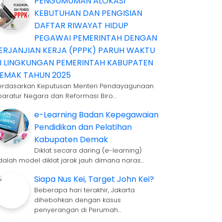
PENGUMUMAN ALOKASI
KEBUTUHAN DAN PENGISIAN
DAFTAR RIWAYAT HIDUP
PEGAWAI PEMERINTAH DENGAN
ERJANJIAN KERJA (PPPK) PARUH WAKTU
I LINGKUNGAN PEMERINTAH KABUPATEN
EMAK TAHUN 2025
erdasarkan Keputusan Menteri Pendayagunaan
paratur Negara dan Reformasi Biro…
e-Learning Badan Kepegawaian
Pendidikan dan Pelatihan
Kabupaten Demak
Diklat secara daring (e-learning)
dalah model diklat jarak jauh dimana naras…
Siapa Nus Kei, Target John Kei?
Beberapa hari terakhir, Jakarta
dihebohkan dengan kasus
penyerangan di Perumah…