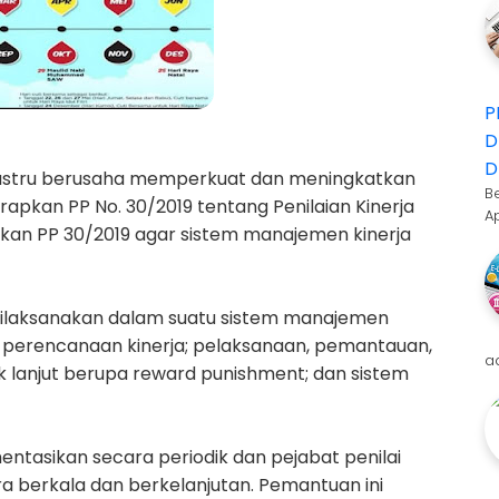
P
D
D
h justru berusaha memperkuat dan meningkatkan
B
erapkan PP No. 30/2019 tentang Penilaian Kinerja
A
kan PP 30/2019 agar sistem manajemen kinerja
S dilaksanakan dalam suatu sistem manajemen
ari perencanaan kinerja; pelaksanaan, pemantauan,
a
dak lanjut berupa reward punishment; dan sistem
ntasikan secara periodik dan pejabat penilai
 berkala dan berkelanjutan. Pemantuan ini