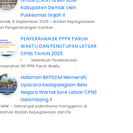
Gratis (CKG) di BKPSDM
Kabupaten Demak oleh
Puskesmas Gajah II
emak, 9 September 2025 – Badan Kepegawaian
an Pengembangan Sumber …
PENYERAHAN SK PPPK PARUH
WAKTU DAN PENUTUPAN LATSAR
CPNS TAHUN 2025
I. Ketentuan Pelaksanaan
enyerahan SK PPPK Paruh Waktu …
Halaman BKPSDM Memerah,
Upacara Kesiapsiagaan Bela
Negara Warnai Sore Latsar CPNS
Gelombang II
EMAK – Semangat patriotisme menggema di
alaman Badan Kepegawaian dan Pe…