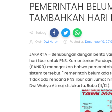
PEMERINTAH BELU
TAMBAHKAN HARI 
Berbagi
Oleh
Dwi Korpri
Posted at
Desember 19, 201
JAKARTA – Sehubungan dengan berita y
hari libur untuk PNS, Kementerian Penday
(PANRB) menegaskan bahwa pemerintah 
sistem tersebut. "Pemerintah belum ada 
Tidak ada rencana PNS libur dari Jumat h
Dwi Wahyu Atmaji di Jakarta, Rabu (11/12).