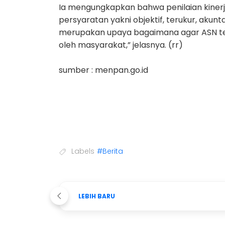
Ia mengungkapkan bahwa penilaian kinerja
persyaratan yakni objektif, terukur, akunta
merupakan upaya bagaimana agar ASN ter
oleh masyarakat,” jelasnya. (rr)
sumber : menpan.go.id
Labels
#Berita
LEBIH BARU