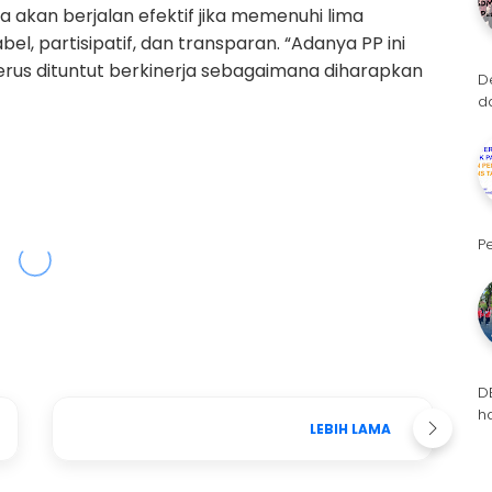
 akan berjalan efektif jika memenuhi lima
bel, partisipatif, dan transparan. “Adanya PP ini
us dituntut berkinerja sebagaimana diharapkan
D
d
P
D
h
LEBIH LAMA