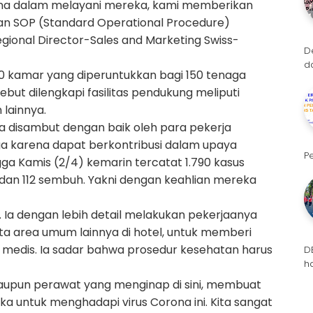
ana dalam melayani mereka, kami memberikan
n SOP (Standard Operational Procedure)
Regional Director-Sales and Marketing Swiss-
D
d
0 kamar yang diperuntukkan bagi 150 tenaga
but dilengkapi fasilitas pendukung meliputi
lainnya.
a disambut dengan baik oleh para pekerja
a karena dapat berkontribusi dalam upaya
P
a Kamis (2/4) kemarin tercatat 1.790 kasus
 dan 112 sembuh. Yakni dengan keahlian mereka
a. Ia dengan lebih detail melakukan pekerjaanya
 area umum lainnya di hotel, untuk memberi
edis. Ia sadar bahwa prosedur kesehatan harus
D
h
taupun perawat yang menginap di sini, membuat
a untuk menghadapi virus Corona ini. Kita sangat