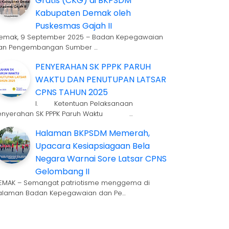
Gratis (CKG) di BKPSDM
Kabupaten Demak oleh
Puskesmas Gajah II
emak, 9 September 2025 – Badan Kepegawaian
an Pengembangan Sumber …
PENYERAHAN SK PPPK PARUH
WAKTU DAN PENUTUPAN LATSAR
CPNS TAHUN 2025
I. Ketentuan Pelaksanaan
enyerahan SK PPPK Paruh Waktu …
Halaman BKPSDM Memerah,
Upacara Kesiapsiagaan Bela
Negara Warnai Sore Latsar CPNS
Gelombang II
EMAK – Semangat patriotisme menggema di
alaman Badan Kepegawaian dan Pe…