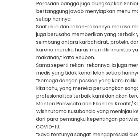
Perasaan bangga juga diungkapkan Senior 
bertanggung jawab menyiapkan menu maka
setiap harinya.
Saat ini ia dan rekan-rekannya merasa mem
juga berusaha memberikan yang terbaik
seimbang antara karbohidrat, protein, dan
karena mereka harus memiliki imunitas ya
makanan,” kata Reuben.
Sama seperti rekan-rekannya, ia juga m
medis yang tidak kenal lelah setiap hari
“Semoga dengan passion yang kami miliki
kita tahu, yang mereka perjuangkan sang
profesionalitas terbaik kami dan akan te
Menteri Pariwisata dan Ekonomi Kreatif/K
Wishnutama Kusubandio yang meninjau ke
dari para pemangku kepentingan pariwisa
COVID-19.
“Saya tentunya sangat mengapresiasi duku