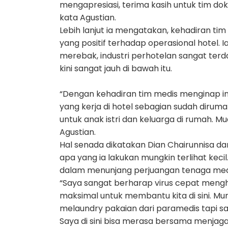
mengapresiasi, terima kasih untuk tim do
kata Agustian.
Lebih lanjut ia mengatakan, kehadiran 
yang positif terhadap operasional hotel. 
merebak, industri perhotelan sangat terda
kini sangat jauh di bawah itu.
“Dengan kehadiran tim medis menginap i
yang kerja di hotel sebagian sudah dirumah
untuk anak istri dan keluarga di rumah. 
Agustian.
Hal senada dikatakan Dian Chairunnisa da
apa yang ia lakukan mungkin terlihat kec
dalam menunjang perjuangan tenaga med
“Saya sangat berharap virus cepat mengh
maksimal untuk membantu kita di sini. Mung
melaundry pakaian dari paramedis tapi 
Saya di sini bisa merasa bersama menjaga 