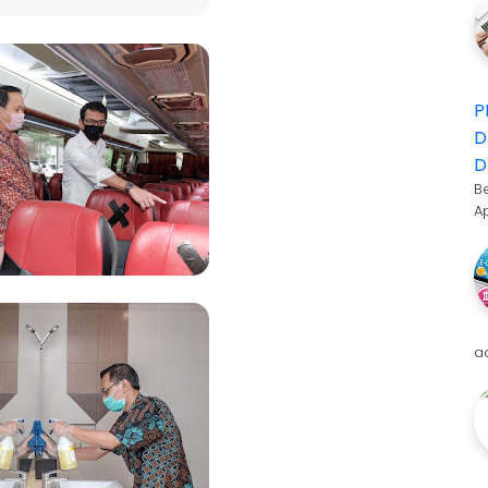
P
D
D
B
A
a