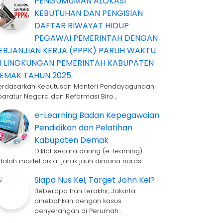
PENGUMUMAN ALOKASI
KEBUTUHAN DAN PENGISIAN
DAFTAR RIWAYAT HIDUP
PEGAWAI PEMERINTAH DENGAN
ERJANJIAN KERJA (PPPK) PARUH WAKTU
I LINGKUNGAN PEMERINTAH KABUPATEN
EMAK TAHUN 2025
erdasarkan Keputusan Menteri Pendayagunaan
paratur Negara dan Reformasi Biro…
e-Learning Badan Kepegawaian
Pendidikan dan Pelatihan
Kabupaten Demak
Diklat secara daring (e-learning)
dalah model diklat jarak jauh dimana naras…
Siapa Nus Kei, Target John Kei?
Beberapa hari terakhir, Jakarta
dihebohkan dengan kasus
penyerangan di Perumah…