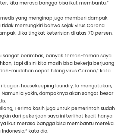
kter, kita merasa bangga bisa ikut membantu,”
tim medis yang menginap juga memberi dampak
Ia tidak memungkiri bahwa sejak virus Corona
mpak. Jika tingkat keterisian di atas 70 persen,
ni sangat berimbas, banyak teman-teman saya
kan, tapi di sini kita masih bisa bekerja berjuang
Mudah-mudahan cepat hilang virus Corona,” kata
ri bagian housekeeping laundry. Ia mengatakan,
il. Namun ia yakin, dampaknya akan sangat besar
is.
ilang, Terima kasih juga untuk pemerintah sudah
kin dari pekerjaan saya ini terlihat kecil, hanya
saya ikut merasa bangga bisa membantu mereka.
Indonesia,” kata dia.