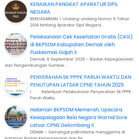
KENAIKAN PANGKAT APARATUR SIPIL
NEGARA
BERDASARKAN: 1. Undang-undang Nomor 5 Tahun
2014 tentang Aparatur Sipil Negara…
Pelaksanaan Cek Kesehatan Gratis (CKG)
di BKPSDM Kabupaten Demak oleh
Puskesmas Gajah II
Demak, 9 September 2025 – Badan Kepegawaian
dan Pengembangan Sumber …
PENYERAHAN SK PPPK PARUH WAKTU DAN
PENUTUPAN LATSAR CPNS TAHUN 2025
I. Ketentuan Pelaksanaan Penyerahan SK PPPK
Paruh Waktu …
Halaman BKPSDM Memerah, Upacara
Kesiapsiagaan Bela Negara Warnai Sore
Latsar CPNS Gelombang II
DEMAK – Semangat patriotisme menggema di
halaman Badan Kepegawaian dan Pe…