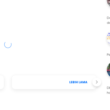
D
d
P
LEBIH LAMA
D
h