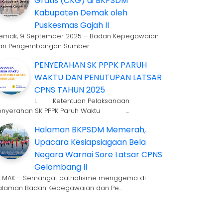
Gratis (CKG) di BKPSDM
Kabupaten Demak oleh
Puskesmas Gajah II
emak, 9 September 2025 – Badan Kepegawaian
an Pengembangan Sumber …
PENYERAHAN SK PPPK PARUH
WAKTU DAN PENUTUPAN LATSAR
CPNS TAHUN 2025
I. Ketentuan Pelaksanaan
enyerahan SK PPPK Paruh Waktu …
Halaman BKPSDM Memerah,
Upacara Kesiapsiagaan Bela
Negara Warnai Sore Latsar CPNS
Gelombang II
EMAK – Semangat patriotisme menggema di
alaman Badan Kepegawaian dan Pe…