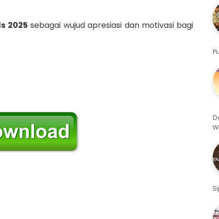
s 2025
sebagai wujud apresiasi dan motivasi bagi
P
D
W
S