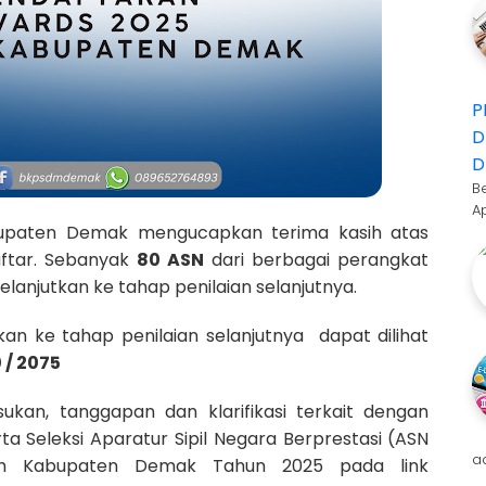
P
D
D
B
A
paten Demak mengucapkan terima kasih atas
ftar. Sebanyak
80 ASN
dari berbagai perangkat
anjutkan ke tahap penilaian selanjutnya.
n ke tahap penilaian selanjutnya dapat dilihat
/ 2075
an, tanggapan dan klarifikasi terkait dengan
rta Seleksi Aparatur Sipil Negara Berprestasi (ASN
a
tah Kabupaten Demak Tahun 2025 pada link