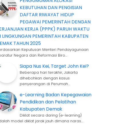
PENGUMUMAN ALOKASI
KEBUTUHAN DAN PENGISIAN
DAFTAR RIWAYAT HIDUP
PEGAWAI PEMERINTAH DENGAN
ERJANJIAN KERJA (PPPK) PARUH WAKTU
I LINGKUNGAN PEMERINTAH KABUPATEN
EMAK TAHUN 2025
erdasarkan Keputusan Menteri Pendayagunaan
paratur Negara dan Reformasi Biro…
Siapa Nus Kei, Target John Kei?
Beberapa hari terakhir, Jakarta
dihebohkan dengan kasus
penyerangan di Perumah…
e-Learning Badan Kepegawaian
Pendidikan dan Pelatihan
Kabupaten Demak
Diklat secara daring (e-learning)
dalah model diklat jarak jauh dimana naras…