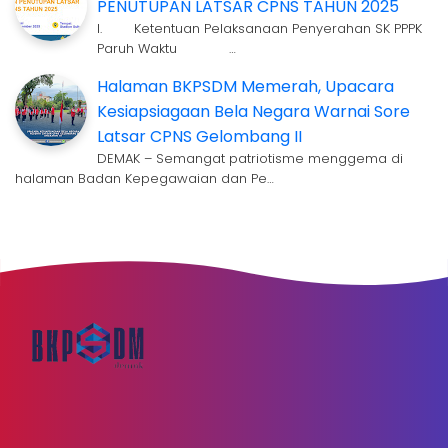
PENUTUPAN LATSAR CPNS TAHUN 2025
I. Ketentuan Pelaksanaan Penyerahan SK PPPK
Paruh Waktu …
Halaman BKPSDM Memerah, Upacara
Kesiapsiagaan Bela Negara Warnai Sore
Latsar CPNS Gelombang II
DEMAK – Semangat patriotisme menggema di
halaman Badan Kepegawaian dan Pe…