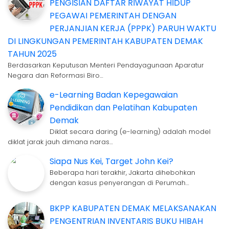
PENGISIAN DAFTAR RIWAYAT HIDUP
PEGAWAI PEMERINTAH DENGAN
PERJANJIAN KERJA (PPPK) PARUH WAKTU
DI LINGKUNGAN PEMERINTAH KABUPATEN DEMAK
TAHUN 2025
Berdasarkan Keputusan Menteri Pendayagunaan Aparatur
Negara dan Reformasi Biro…
e-Learning Badan Kepegawaian
Pendidikan dan Pelatihan Kabupaten
Demak
Diklat secara daring (e-learning) adalah model
diklat jarak jauh dimana naras…
Siapa Nus Kei, Target John Kei?
Beberapa hari terakhir, Jakarta dihebohkan
dengan kasus penyerangan di Perumah…
BKPP KABUPATEN DEMAK MELAKSANAKAN
PENGENTRIAN INVENTARIS BUKU HIBAH