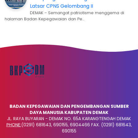
Latsar CPNS Gelombang II
DEMAK – Semangat patriotisme menggema di
halaman Badan Kepegawaian dan Pe…
BADAN KEPEGAWAIAN DAN PENGEMBANGAN SUMBER
DAYA MANUSIA KABUPATEN DEMAK
JL. RAYA BUYARAN - DEMAK NO. 65A KARANGTENGAH DEMAK
PHONE:
(0291) 681643, 690155, 6904466 FAX. (0291) 681643,
690155